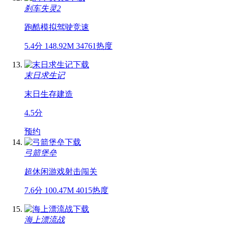
刹车失灵2
跑酷
模拟驾驶
竞速
5.4分
148.92M
34761热度
末日求生记
末日
生存
建造
4.5分
预约
弓箭堡垒
超休闲游戏
射击
闯关
7.6分
100.47M
4015热度
海上漂流战