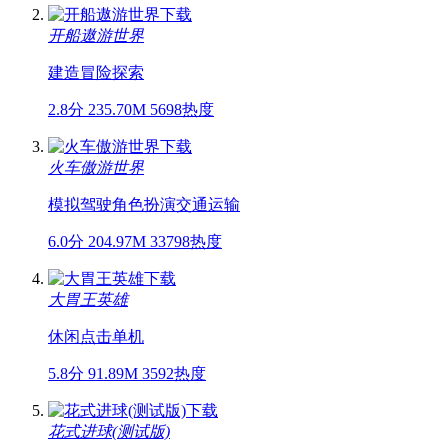
开船遨游世界
建造
冒险
探索
2.8分
235.70M
5698热度
火车傲游世界
模拟驾驶
角色扮演
交通运输
6.0分
204.97M
33798热度
大胃王英雄
休闲
点击
单机
5.8分
91.89M
3592热度
花式进球(测试版)