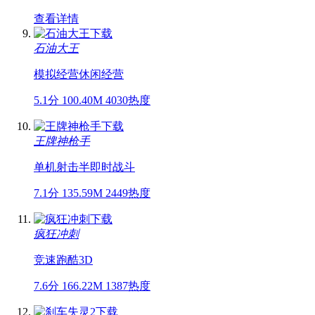
查看详情
石油大王
模拟经营
休闲
经营
5.1分
100.40M
4030热度
王牌神枪手
单机
射击
半即时战斗
7.1分
135.59M
2449热度
疯狂冲刺
竞速
跑酷
3D
7.6分
166.22M
1387热度