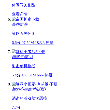
休闲
闯关
跑酷
查看详情
帝国扩张
策略
闯关
休闲
6.6分
97.59M
18.3万热度
颜料王者3v3
射击
单机
枪战
5.4分
159.54M
6667热度
脑洞小画家(测试版)
消逝的游戏
脑洞
恶搞
7.7分