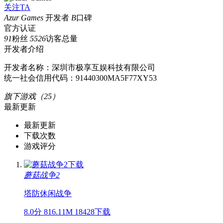
关注TA
Azur Games
开发者
B
口碑
官方认证
91
粉丝
5526
访客总量
开发者介绍
开发者名称：深圳市极享互娱科技有限公司
统一社会信用代码：91440300MA5F77XY53
旗下游戏（25）
最新更新
最新更新
下载次数
游戏评分
蘑菇战争2
塔防
休闲
战争
8.0分
816.11M
18428下载