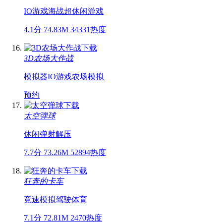
IO游戏
海战
超休闲游戏
4.1分
74.83M
34331热度
3D农场大作战
模拟器
IO游戏
农场模拟
预约
太空弹球
休闲
弹射
解压
7.7分
73.26M
52894热度
狂奔的卡车
竞速
模拟驾驶
体育
7.1分
72.81M
2470热度