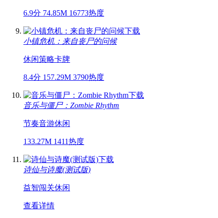
6.9分
74.85M
16773热度
小镇危机：来自丧尸的问候
休闲
策略
卡牌
8.4分
157.29M
3790热度
音乐与僵尸：Zombie Rhythm
节奏
音游
休闲
133.27M
1411热度
诗仙与诗魔(测试版)
益智
闯关
休闲
查看详情