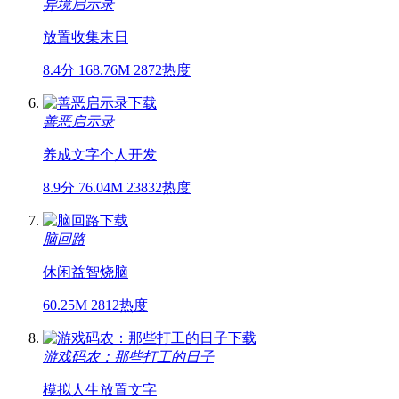
异境启示录
放置
收集
末日
8.4分
168.76M
2872热度
善恶启示录
养成
文字
个人开发
8.9分
76.04M
23832热度
脑回路
休闲
益智
烧脑
60.25M
2812热度
游戏码农：那些打工的日子
模拟人生
放置
文字