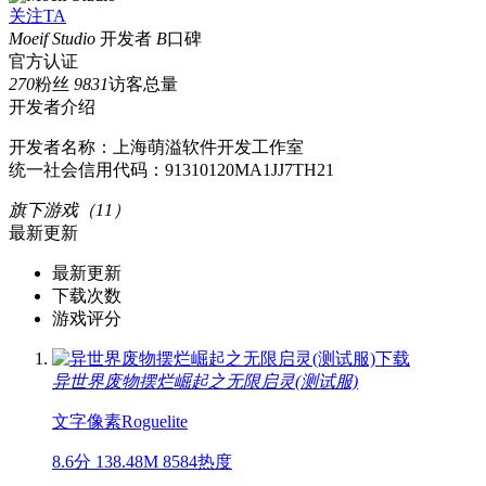
关注TA
Moeif Studio
开发者
B
口碑
官方认证
270
粉丝
9831
访客总量
开发者介绍
开发者名称：上海萌溢软件开发工作室
统一社会信用代码：91310120MA1JJ7TH21
旗下游戏（11）
最新更新
最新更新
下载次数
游戏评分
异世界废物摆烂崛起之无限启灵(测试服)
文字
像素
Roguelite
8.6分
138.48M
8584热度