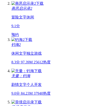
善恶启示录2
冒险
文字
休闲
9.1分
预约
钓海2
休闲
文字
独立游戏
8.3分
97.39M
25612热度
无量：钓海
剧情
文字
个人开发
9.0分
84.23M
37940热度