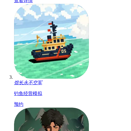
查看详情
馆长永不空军
钓鱼
经营
模拟
预约