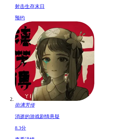
射击
生存
末日
预约
街漓芳传
消逝的游戏
剧情
悬疑
8.3分