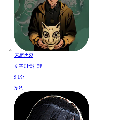
无面之囚
文字
剧情
推理
9.1分
预约