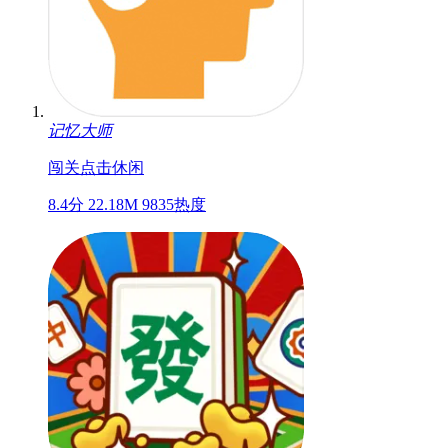
记忆大师
闯关
点击
休闲
8.4分
22.18M
9835热度