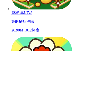
麻将挪对对2
策略
解压
消除
26.90M
1012热度
快乐小鸡救蛋