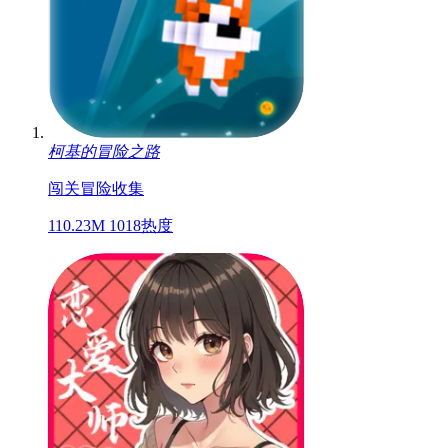
柯基的冒险之路
闯关
冒险
收集
110.23M
1018热度