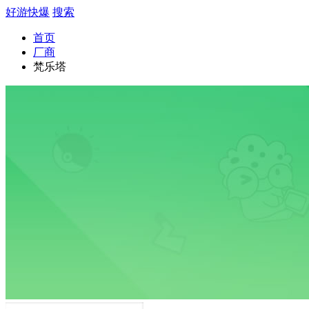
好游快爆
搜索
首页
厂商
梵乐塔