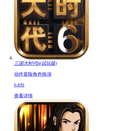
三国大时代6(试玩版)
动作
冒险
角色扮演
6.8分
查看详情