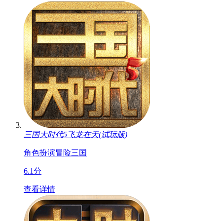
三国大时代5飞龙在天(试玩版)
角色扮演
冒险
三国
6.1分
查看详情