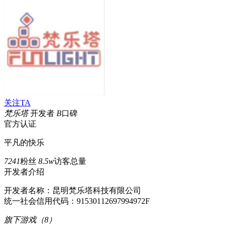
关注TA
梵乐塔
开发者
B
口碑
官方认证
平凡的快乐
7241
粉丝
8.5w
访客总量
开发者介绍
开发者名称：昆明梵乐塔科技有限公司
统一社会信用代码：91530112697994972F
旗下游戏（8）