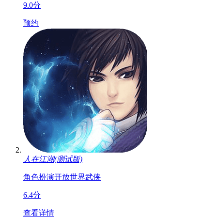
9.0分
预约
人在江湖(测试版)
角色扮演
开放世界
武侠
6.4分
查看详情