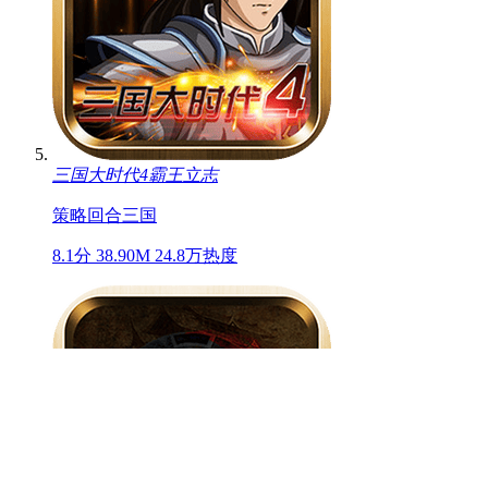
三国大时代4霸王立志
策略
回合
三国
8.1分
38.90M
24.8万热度