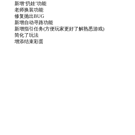
新增‘扔娃’功能
老师换装功能
修复抛出BUG
新增自动寻路功能
新增指引任务(方便玩家更好了解熟悉游戏)
简化了玩法
增添结束彩蛋