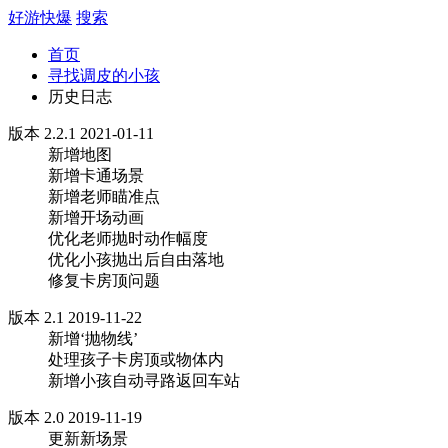
好游快爆
搜索
首页
寻找调皮的小孩
历史日志
版本 2.2.1 2021-01-11
新增地图
新增卡通场景
新增老师瞄准点
新增开场动画
优化老师抛时动作幅度
优化小孩抛出后自由落地
修复卡房顶问题
版本 2.1 2019-11-22
新增‘抛物线’
处理孩子卡房顶或物体内
新增小孩自动寻路返回车站
版本 2.0 2019-11-19
更新新场景