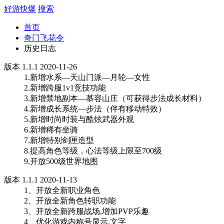
好游快爆
搜索
首页
奇门飞花令
历史日志
版本 1.1.1 2020-11-26
1.新增水系—天山门派—月轮—女性
2.新增跨服1v1竞技功能
3.新增禁地副本—慕容山庄（可获得步法成长材料）
4.新增成长系统—步法（伴有移动特效）
5.新增时尚时装与酷炫武器外观
6.新增稀有坐骑
7.新增特别剑匣造型
8.提高角色等级，心法等级上限至700级
9.开放500级世界地图
版本 1.1.1 2020-11-13
1、开放全新职业角色
2、开放全新角色转职功能
3、开放全新跨服战场,增加PVP乐趣
4、优化游戏内称号显示,文字