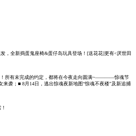
响声频发，全新捣蛋鬼座椅&蛋仔岛玩具登场！[送花花]更有<厌世田
！所有未完成的约定，都将在今夜走向圆满~————惊魂节
女来袭；■ 8月14日，逃出惊魂夜新地图“惊魂不夜楼”及新追捕
索！