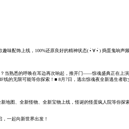
饰上线，100%还原良好的精神状态( •̀ ∀ •́ ) 捣蛋鬼
？当熟悉的呼唤在耳边再次响起，推开门——惊魂盛典正在上演
，IF线的无限可能等你探索！■ 8月7日，逃出惊魂夜全新逃生者歌
，全新地图、全新怪物、全新宝物上线，怪诞的怪蛋疯人院等你探
启，一起向新世界出发！