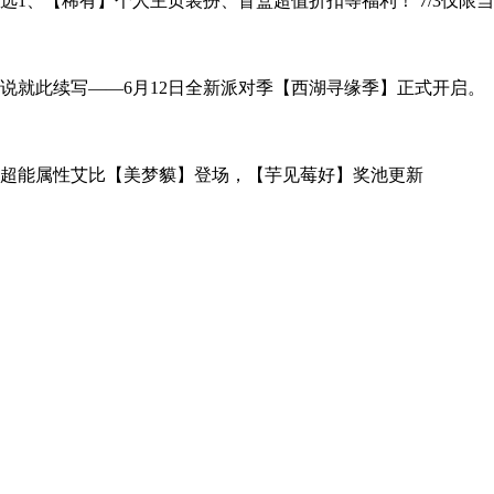
10选1、【稀有】个人主页装扮、盲盒超值折扣等福利！ 7/3仅限
说就此续写——6月12日全新派对季【西湖寻缘季】正式开启。
超能属性艾比【美梦貘】登场，【芋见莓好】奖池更新
线
【魔盗蛋】技能升级
线
【魔盗蛋】技能升级