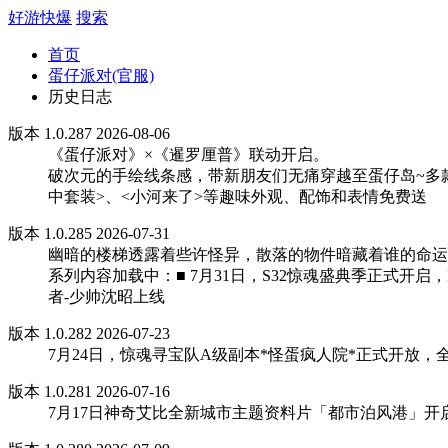
好游快爆
搜索
首页
蛋仔派对(官服)
历史日志
版本 1.0.287 2026-08-06
《蛋仔派对》×《暹罗厘普》联动开启。
破次元的手绘线条感，带新朋友们无痛穿越至蛋仔岛~多款趣味配
中套装>、<小河来了>等趣味外观、配饰和表情免费送
版本 1.0.285 2026-07-31
幽暗的楼梯透露着些许怪异，散落的物件暗藏着谁的命运
系列内容加载中：■ 7月31日，S32惊魂盛典季正式开启
者-少帅沈昭上线
版本 1.0.282 2026-07-23
7月24日，惊魂寻宝队A级副本*怪蛋疯人院*正式开放
版本 1.0.281 2026-07-16
7月17日神奇艾比全新城市主题资料片「都市泊风港」开