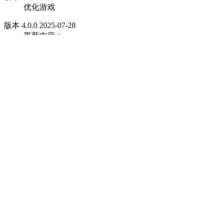
优化游戏
版本 4.0.0 2025-07-28
更新内容：
-新增271-280章节及其挑战章节
-全新特工-塔洛西娅降临基地！
-特工同调等级提升至60级
-双生配件新增反物质维持装置（火箭弹态），敬请期待
双生配件的更强力量吧！
-三周年庆典活动即将开启！周年狂欢庆典，探宝寻真活
动等，诚邀全球玩家一同庆祝！
-全新异世宠物们即将登场，卡皮巴拉掀起可爱风暴！
-第8期收藏品宝箱即将上线！自定义收藏品槽位同步更
新，更多选择更多可能！
-其他bug修复及帧率性能优化、适配
版本 3.10.7 2025-07-09
优化游戏
版本 3.10.6 2025-06-27
更新内容：