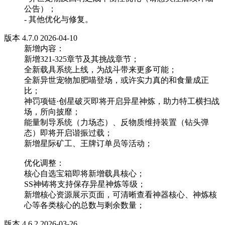
公告）；
- 其他优化与修复。
版本 4.7.0 2026-04-10
新增内容：
新增321-325章节及其挑战章节；
全新载具系统上线，为战斗带来更多可能；
全新异世宠物加肥喵登场，或许实力真的和食量成正
比；
神罚项链·创星破灭即将开启异星神炼，助力特工横扫战
场，所向披靡；
能量制导系统（力场态）、反物质维持装置（钻头弹
态）即将开启谐振过载；
新增星际矿工、王牌订单员等活动；
优化调整：
核心自选宝箱即将新增载具核心；
SS神铸将支持保存异星神炼等级；
新增核心资源展示页面，可清晰查看神器核心、神炼核
心等各类核心的总数与剩余数量；
版本 4.6.2 2026-03-26