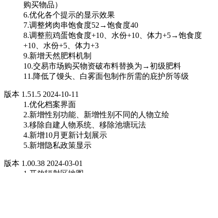
购买物品）
6.优化各个提示的显示效果
7.调整烤肉串饱食度52→饱食度40
8.调整煎鸡蛋饱食度+10、水份+10、体力+5→饱食度
+10、水份+5、体力+3
9.新增天然肥料机制
10.交易市场购买物资破布料替换为→初级肥料
11.降低了馒头、白雾面包制作所需的庇护所等级
版本 1.51.5 2024-10-11
1.优化档案界面
2.新增性别功能、新增性别不同的人物立绘
3.移除自建人物系统、移除池塘玩法
4.新增10月更新计划展示
5.新增隐私政策显示
版本 1.00.38 2024-03-01
1.开放辐射区地图
2.新增在突变体刷新倒计时结束后给予警报声
3.新增人物受击将打断开启物资箱
4.肾上腺素实装
5.调整了辐射区内能够使用药品