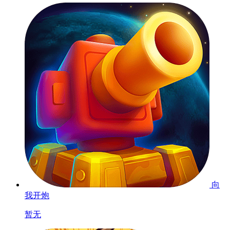
向
我开炮
暂无