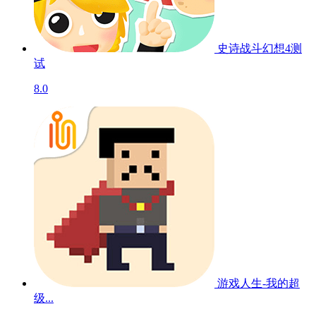
史诗战斗幻想4
测
试
8.0
游戏人生-我的超
级...