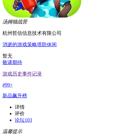
汤姆猫战营
杭州哲信信息技术有限公司
消逝的游戏
策略
塔防
休闲
暂无
敬请期待
游戏历史事件记录
#
99+
新品飙升榜
详情
评价
论坛
103
温馨提示