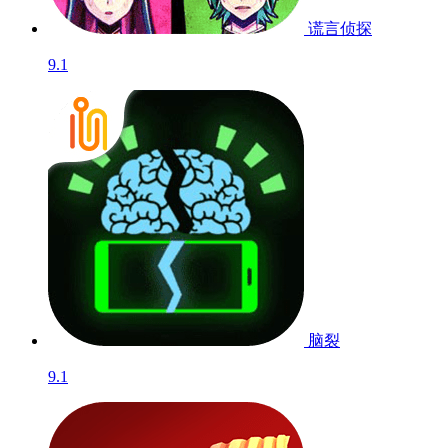
谎言侦探
9.1
脑裂
9.1