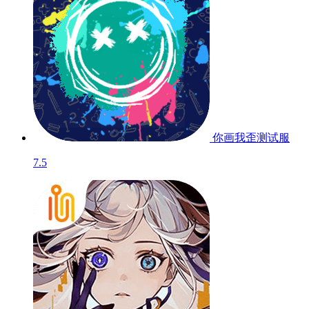
你画我歪
测试服
7.5