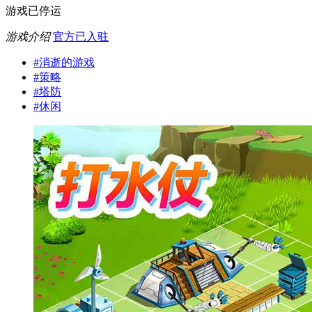
游戏已停运
游戏介绍
官方已入驻
#
消逝的游戏
#
策略
#
塔防
#
休闲