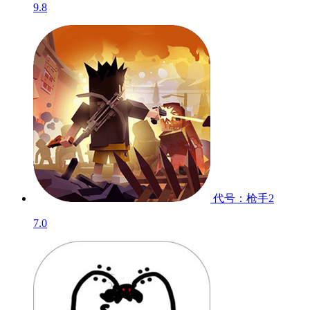
9.8
代号：枪手2
7.0