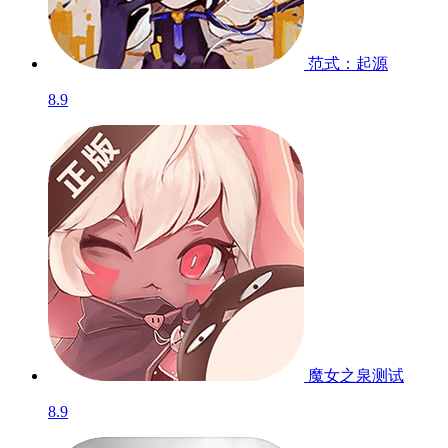
范式：起源
8.9
魔女之泉
测试
8.9