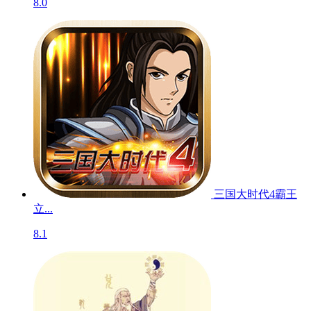
8.0
三国大时代4霸王
立...
8.1