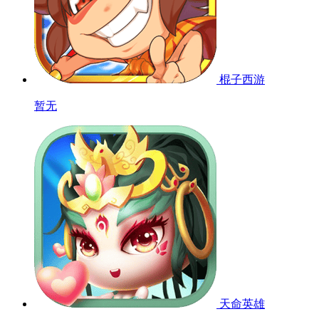
棍子西游
暂无
天命英雄