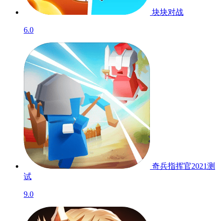
块块对战
6.0
奇兵指挥官2021
测
试
9.0