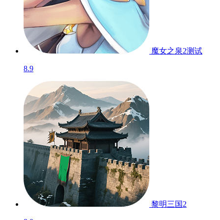
魔女之泉2
测试
8.9
黎明三国2