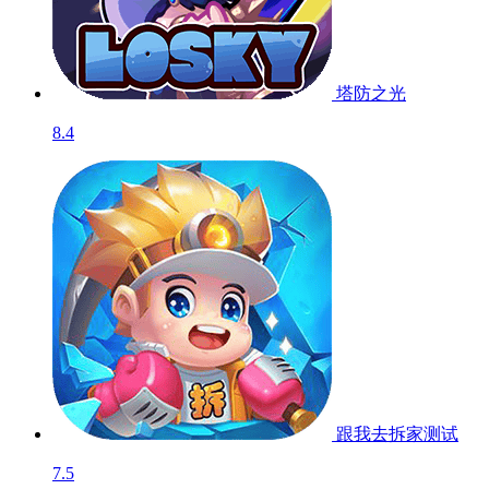
塔防之光
8.4
跟我去拆家
测试
7.5