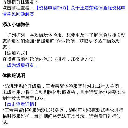
方链接前往查看：
点击前往查看：
【资格申请FAQ】关于王者荣耀体验服资格申
请常见问题解答
添加小编微信
「扩列扩列」喜欢游玩体验服、想要更及时了解体验服相关动
态的爆友们添加“是爆爆吖”企业微信，获取更多热门游戏动
态！
【添加方式】
直接点击前往微信内添加（推荐，加微更方便）
「成为爆爆好友」
体验服说明
*防沉迷系统升级后，王者荣耀体验服暂时对未成年人关闭，
未成年用户将会自动剔除体验服资格，且申请资格也需要实名
制年龄大于等于18岁。
【
点击查看详情
】
*王者荣耀体验服为测试服务器，随时可能根据测试需求进行
临时停服维护，维护期间将无法正常登录，请稍后再进行尝
试。