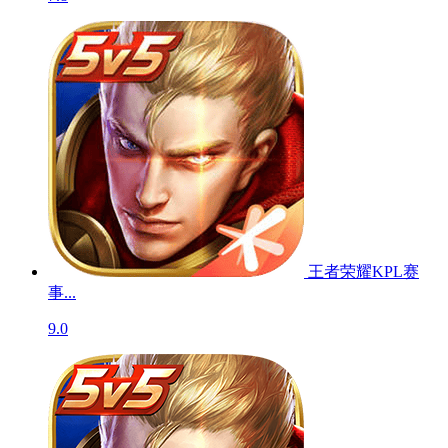
王者荣耀HOK-
资...
8.5