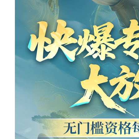
体验服更新情报丨新英雄卢雅那上线体验服，刘备技能