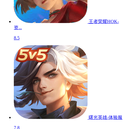
【资格发放】《王者荣耀体验服》新一期资格发放活动
开启！无门槛领资格
相关游戏
开发者其他游戏