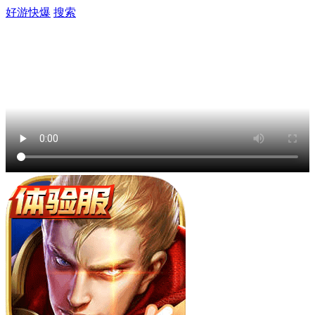
好游快爆
搜索