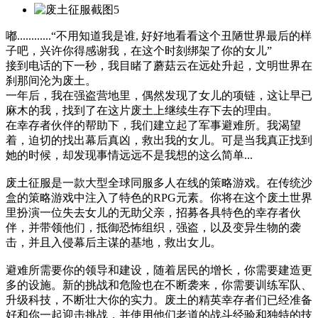
嘟............“不用知道我是谁, 好好地看看这个丑陋世界最后的样
子吧，兴许你得感谢我，在这个时刻绑架了你的女儿”
接到电话的下一秒，我目睹了蘑菇云在远处升起，文明世界在
刹那间沦为废土。
一年后，我在强盗营地里，偶然发现了女儿的项链，这让早已
麻木的我，找到了在这片废土上继续生存下去的理由。
在幸存者伙伴的帮助下，我们建立起了军事避难所。我渴望
着，迫切的找出幕后真凶，救出我的女儿。可是当我真正找到
她的时候，却发现事情远远不是我想的这么简单...
废土征服是一款大型全球同服多人在线的策略游戏。在传统沙
盒的策略游戏中注入了特色的RPG元素。你将在这个废土世界
里扮演一位失去女儿的无助父亲，招募各具特色的幸存者伙
伴，并带领他们，抵御恐怖组织，强盗，以及变异生物的袭
击，并且入侵幕后主谋的基地，救出女儿。
避难所需要你的领导和建设，随着居民的增长，你需要建造更
多的设施。新的挑战和危险也在不断袭来，你需要训练军队、
升级科技，不断壮大你的实力。废土的精英幸存者们已经准备
好和你一起迎击挑战，并使用他们老道的战斗经验和独特的技