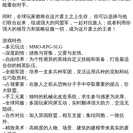
能重创对手。
同时，全球玩家都将在这片废土之上生存， 你可以选择与他
们联合起来，组成强大的同盟军，一起对抗敌人；或者利用你
强大的领导力和策略征服一切，成为这片废土的王者！
游戏特色
--多元玩法：MMO-RPG-SLG
--深度剧情：拯救与背叛，父爱与友情。
--自由培养：为个性迥异的英雄自定义技能和装备，打造最适
合你的精英队伍。
--全能军团：培养一支多兵种军团，灵活运用兵种的克制和站
位巧取胜利。
--占领要塞：在敌人之前从恐怖分子手中夺取重要的据点，壮
大联盟。
--手工元素：独特的机械化改造系统，求生参与感更为浓厚。
--全球同服：多国玩家同屏互动，实时翻译强大助力，交流无
阻碍。
--合作对抗：加入异国联盟，相互支援；集结同胞，一致抗
外。
--精致美术：高精度的人物、场景、建筑的建模带来真实的废