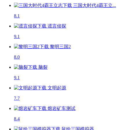
三国大时代4霸王立...
8.1
谎言侦探
9.1
黎明三国2
8.0
脑裂
9.1
文明起源
7.7
熔岩矿车
测试
8.4
鼠绘三国模拟器