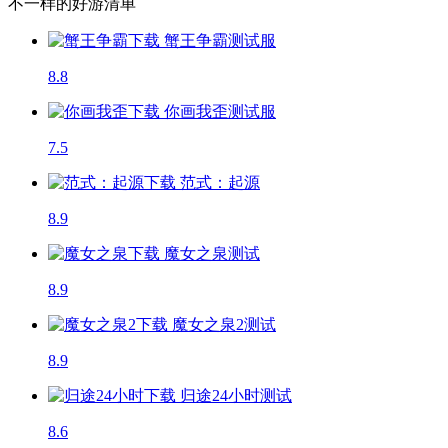
不一样的好游清单
蟹王争霸
测试服
8.8
你画我歪
测试服
7.5
范式：起源
8.9
魔女之泉
测试
8.9
魔女之泉2
测试
8.9
归途24小时
测试
8.6