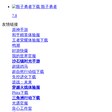
骰子勇者
7.8
友情链接
原神手游
和平精英体验服
王者荣耀体验服下载
鸣潮
好游快爆
我的世界官服
沙石镇时光手游
超级鸡马
超自然行动组下载
失控进化下载
逆战：未来
穿越火线体验服
Phira下载
三角洲行动下载
光遇官服
良心工作室