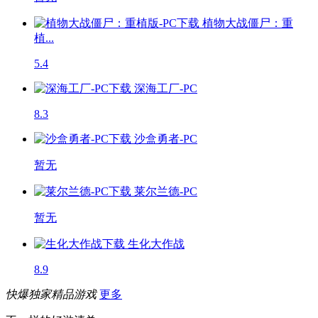
植物大战僵尸：重
植...
5.4
深海工厂-PC
8.3
沙盒勇者-PC
暂无
莱尔兰德-PC
暂无
生化大作战
8.9
快爆独家精品游戏
更多