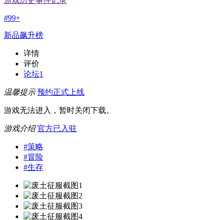
游戏历史事件记录
#
99+
新品飙升榜
详情
评价
论坛
1
温馨提示
预约正式上线
游戏无法进入，暂时关闭下载。
游戏介绍
官方已入驻
#
策略
#
冒险
#
生存