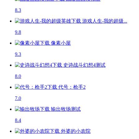
8.3
游戏人生-我的超级...
9.8
像素小屋
9.3
史诗战斗幻想4
测试
8.0
代号：枪手2
7.0
输出牧场
测试
8.4
外婆的小农院