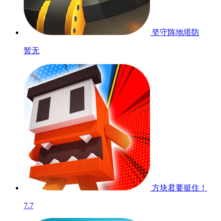
坚守阵地塔防
暂无
方块君要挺住！
7.7