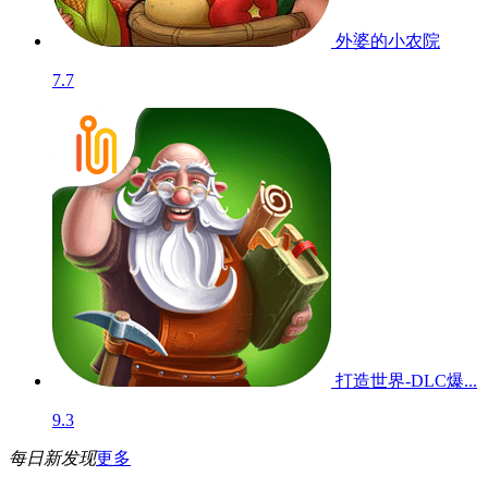
外婆的小农院
7.7
打造世界-DLC爆...
9.3
每日新发现
更多