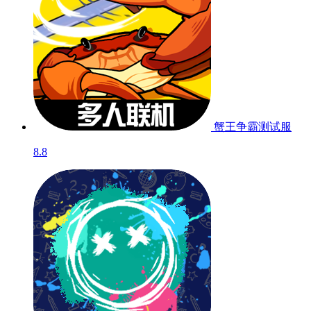
蟹王争霸
测试服
8.8