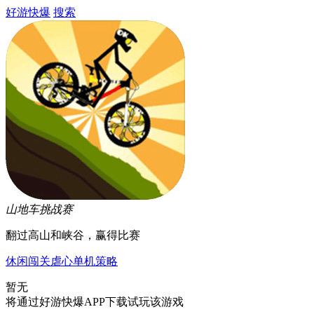
好游快爆
搜索
山地车挑战赛
翻过高山和峡谷，赢得比赛
休闲
闯关
虐心
单机
策略
暂无
将通过好游快爆APP下载试玩该游戏