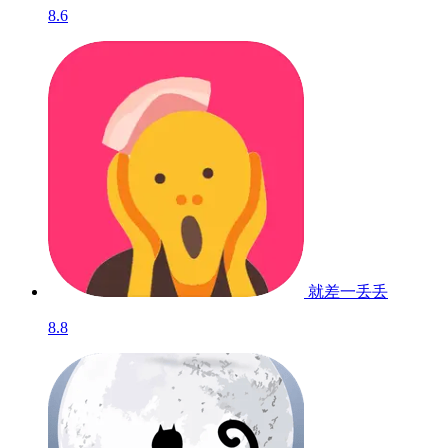
8.6
就差一丢丢
8.8