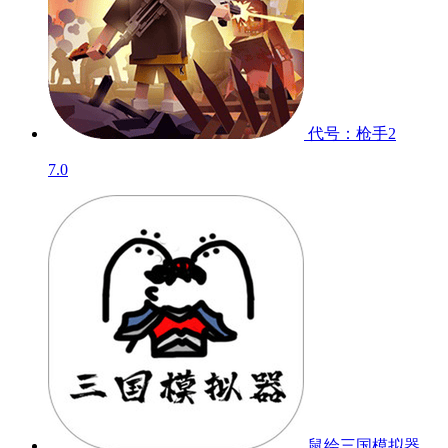
代号：枪手2
7.0
鼠绘三国模拟器