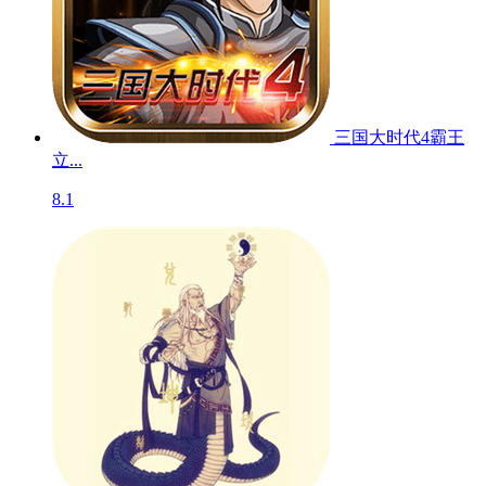
三国大时代4霸王
立...
8.1