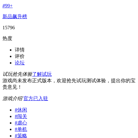
#
99+
新品飙升榜
15796
热度
详情
评价
论坛
试玩抢先体验
了解试玩
游戏尚未发布正式版本，欢迎抢先试玩测试体验，提出你的宝
贵意见！
游戏介绍
官方已入驻
#
休闲
#
闯关
#
虐心
#
单机
#
策略