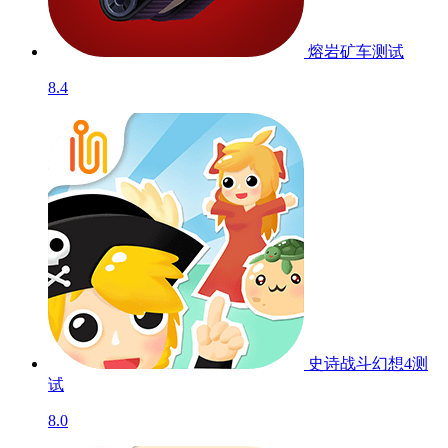
熔岩矿车
测试
8.4
史诗战斗幻想4
测
试
8.0