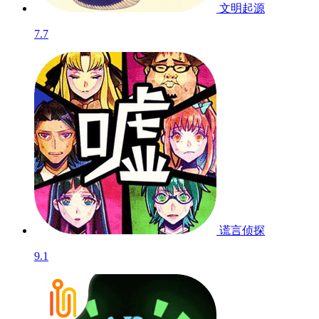
文明起源
7.7
谎言侦探
9.1