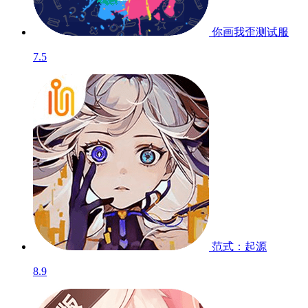
你画我歪
测试服
7.5
范式：起源
8.9