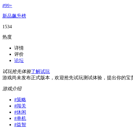
#
99+
新品飙升榜
1534
热度
详情
评价
论坛
试玩抢先体验
了解试玩
游戏尚未发布正式版本，欢迎抢先试玩测试体验，提出你的宝
游戏介绍
#
策略
#
闯关
#
休闲
#
单机
#
益智