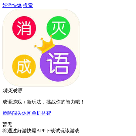
好游快爆
搜索
消灭成语
成语游戏＋新玩法，挑战你的智力哦！
策略
闯关
休闲
单机
益智
暂无
将通过好游快爆APP下载试玩该游戏