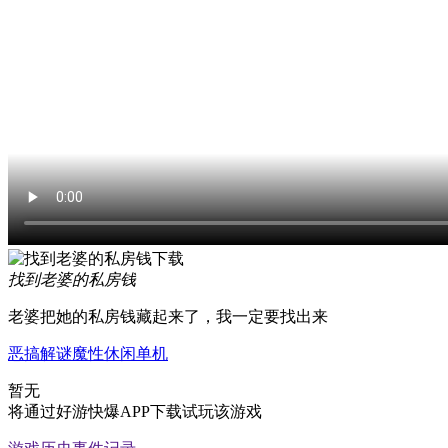
找到老婆的私房钱
老婆把她的私房钱藏起来了，我一定要找出来
恶搞
解谜
魔性
休闲
单机
暂无
将通过好游快爆APP下载试玩该游戏