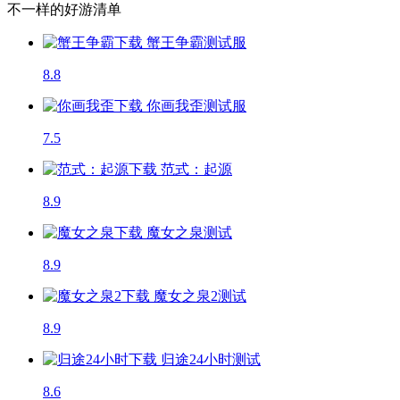
不一样的好游清单
蟹王争霸
测试服
8.8
你画我歪
测试服
7.5
范式：起源
8.9
魔女之泉
测试
8.9
魔女之泉2
测试
8.9
归途24小时
测试
8.6