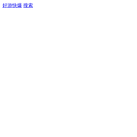
好游快爆
搜索