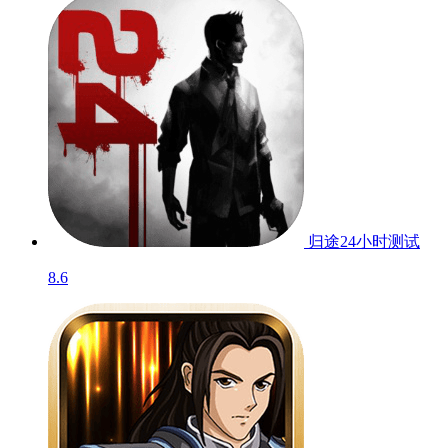
归途24小时
测试
8.6