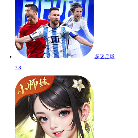
超迷足球
7.8