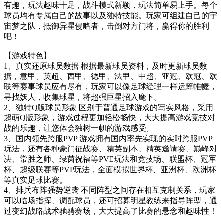
有趣，玩法趣味十足，战斗模式新颖，玩法简单易上手。每个
球员均有专属自己的故事以及独特技能。玩家可组建自己的宇
宙梦之队，抵御异星侵略者，击倒对方门将，赢得你的胜利
吧！
【游戏特色】
1、真实还原球员数据 根据最新球员资料，及时更新球员数
据，意甲、英超、西甲、德甲、法甲、中超、亚冠、欧冠、欧
联等赛事球员应有尽有，玩家可以像足球经理一样运筹帷幄，
寻找妖人，收集球星，将超强巨星招入麾下。
2、独特Q版球员形象 区别于普通足球游戏的写实风格，采用
超萌Q版形象，游戏过程更加轻松畅快，大大提高游戏竞技对
战的乐趣，让您体会独树一帜的游戏感受。
3、国内领先跨服PVP 游戏拥有国内率先实现的实时跨服PVP
玩法，还有各种豪门征战赛、精英副本、精英邀请赛、巅峰对
决、常胜之师、绿茵祝福等PVE玩法和竞技场、联盟杯、冠军
杯、超级联赛等PVP玩法，全面模拟世界杯、亚洲杯、欧洲杯
等真实足球比赛。
4、排兵布阵强势逆袭 不同阵型之间存在相互克制关系，玩家
可以临场指挥、调配球员，还可招募明星教练来指导阵型，通
过变幻战略战术驰骋赛场，大大提高了比赛的悬念和趣味性！