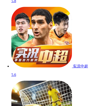
5.8
实况中超
5.6