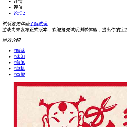
详情
评价
论坛
2
试玩抢先体验
了解试玩
游戏尚未发布正式版本，欢迎抢先试玩测试体验，提出你的宝
游戏介绍
#
解谜
#
休闲
#
剪纸
#
单机
#
益智