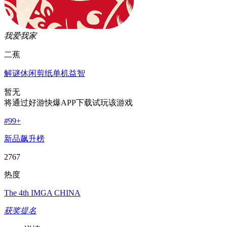
我爱我家
二蕉
解谜
休闲
剪纸
单机
益智
暂无
将通过好游快爆APP下载试玩该游戏
#
99+
新品飙升榜
2767
热度
The 4th IMGA CHINA
获奖提名