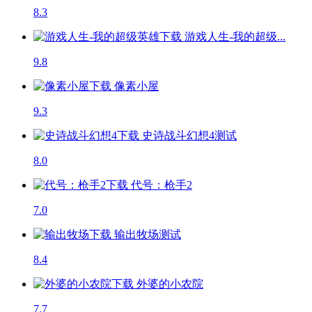
8.3
游戏人生-我的超级...
9.8
像素小屋
9.3
史诗战斗幻想4
测试
8.0
代号：枪手2
7.0
输出牧场
测试
8.4
外婆的小农院
7.7