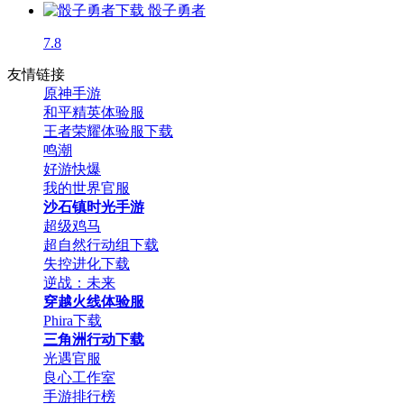
骰子勇者
7.8
友情链接
原神手游
和平精英体验服
王者荣耀体验服下载
鸣潮
好游快爆
我的世界官服
沙石镇时光手游
超级鸡马
超自然行动组下载
失控进化下载
逆战：未来
穿越火线体验服
Phira下载
三角洲行动下载
光遇官服
良心工作室
手游排行榜