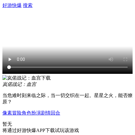
好游快爆
搜索
岚偌战记：血宫
当危难时刻来临之际，当一切交织在一起。星星之火，能否燎
原？
像素
冒险
角色扮演
剧情
回合
暂无
将通过好游快爆APP下载试玩该游戏