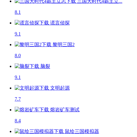
三国大时代4霸王立...
8.1
谎言侦探
9.1
黎明三国2
8.0
脑裂
9.1
文明起源
7.7
熔岩矿车
测试
8.4
鼠绘三国模拟器