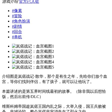
游戏介绍
官方已入驻
#
像素
#
冒险
#
角色扮演
#
剧情
#
回合
#
单机
介绍图是岚偌战记·散华，那个是有生之年，先给你们放个血
宫，等你们找到伴侣，有了孩子，就可以让他玩了。
本篇讲述的是第五界时间线最初的故事。（除非我以后想恰
饭，然后出前传/DLC）
维斯科姆帝国趁岚偌王国内乱之际，大举入侵，国王兵败被
杀，皇城沦陷，整个岚偌皇室消失在了烈火之中……