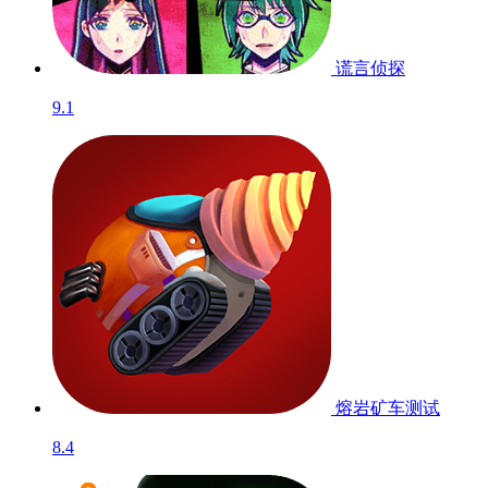
谎言侦探
9.1
熔岩矿车
测试
8.4