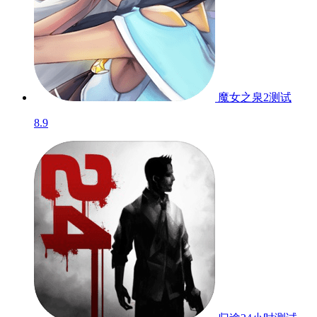
魔女之泉2
测试
8.9