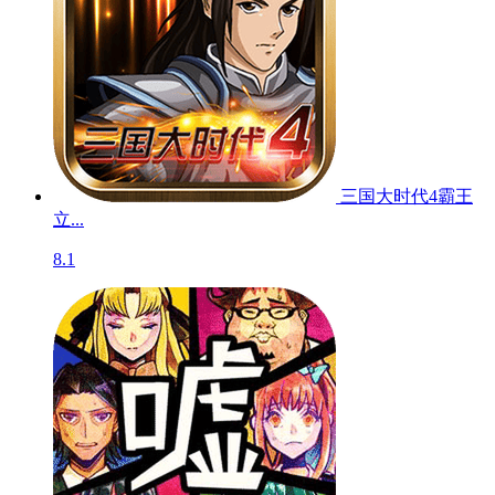
三国大时代4霸王
立...
8.1