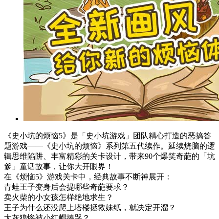
《史小坑的烦恼5》是「史小坑游戏」团队精心打造的恶搞答
题游戏——《史小坑的烦恼》系列第五代续作。延续烧脑的逻
辑思维陷阱、丰富精彩的关卡设计，带来90个爆笑奇葩的「坑
爹」童话故事，让你大开眼界！
在《烦恼5》游戏关卡中，经典故事不断神展开：
青蛙王子变身后会提哪些奇葩要求？
卖火柴的小女孩怎样绝地求生？
王子为什么还没爬上塔楼拯救妹纸，就决定开溜？
大灰狼惨被小红帽揍哭？