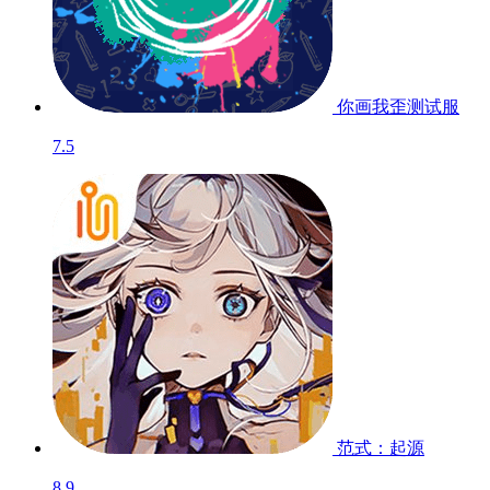
你画我歪
测试服
7.5
范式：起源
8.9