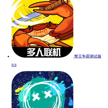
蟹王争霸
测试服
8.8