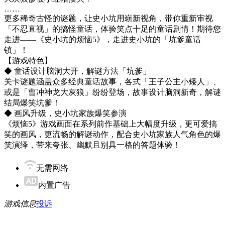
……
更多稀奇古怪的谜题，让史小坑用崭新视角，带你重新审视
「不忍直视」的搞怪童话，体验笑点十足的童话剧情！期待您
走进——《史小坑的烦恼5》，走进史小坑的「坑爹童话
镇」！
【游戏特色】
◆ 童话设计脑洞大开，解谜方法「坑爹」
关卡谜题涵盖众多经典童话故事，各式「王子公主小矮人」、
或是「曹冲神龙大灰狼」纷纷登场，故事设计脑洞新奇，解谜
结局爆笑坑爹！
◆ 画风升级，史小坑家族爆笑参演
《烦恼5》游戏画面在系列前作基础上大幅度升级，更可爱搞
笑的画风，更流畅的解谜动作，配合史小坑家族人气角色的爆
笑演绎，带来夸张、幽默且别具一格的答题体验！
无需网络
内置广告
游戏信息
投诉