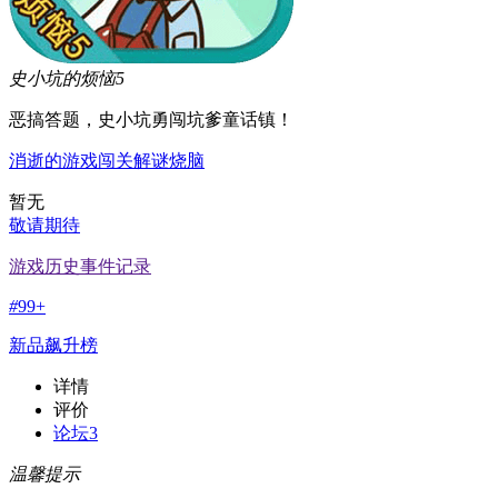
史小坑的烦恼5
恶搞答题，史小坑勇闯坑爹童话镇！
消逝的游戏
闯关
解谜
烧脑
暂无
敬请期待
游戏历史事件记录
#
99+
新品飙升榜
详情
评价
论坛
3
温馨提示