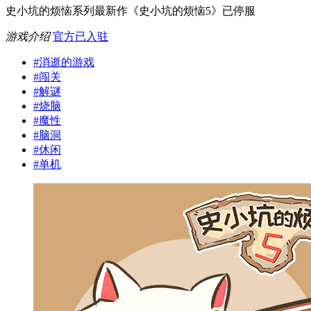
史小坑的烦恼系列最新作《史小坑的烦恼5》已停服
游戏介绍
官方已入驻
#
消逝的游戏
#
闯关
#
解谜
#
烧脑
#
魔性
#
脑洞
#
休闲
#
单机