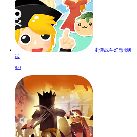
史诗战斗幻想4
测
试
8.0