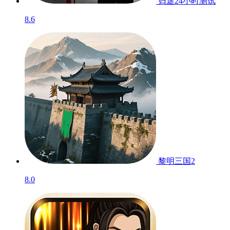
归途24小时
测试
8.6
黎明三国2
8.0