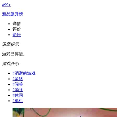
#
99+
新品飙升榜
详情
评价
论坛
温馨提示
游戏已停运。
游戏介绍
#
消逝的游戏
#
策略
#
闯关
#
消除
#
休闲
#
单机