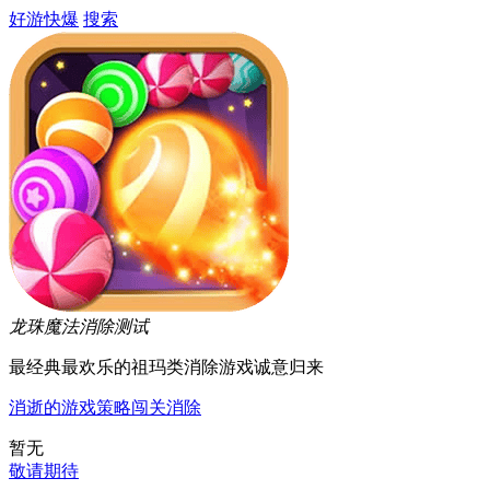
好游快爆
搜索
龙珠魔法消除
测试
最经典最欢乐的祖玛类消除游戏诚意归来
消逝的游戏
策略
闯关
消除
暂无
敬请期待