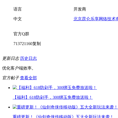
语言
开发商
中文
北京昆仑乐享网络技术
官方Q群
713721160
复制
更新日志
历史日志
优化客户端效率。
官方帖子
查看全部
【福利】618防剁手，300绑玉免费放送啦！
重磅更新！《仙剑奇侠传移动版》五大全新玩法来袭！