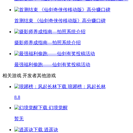
首测结束 《仙剑奇侠传移动版》高分赚口碑
摄影师养成指南—拍照系统介绍
最强福利偷跑——仙剑有奖投稿活动
相关游戏
开发者其他游戏
琅琊榜：风起长林
8.8
幻境觉醒
暂无
逍遥诀