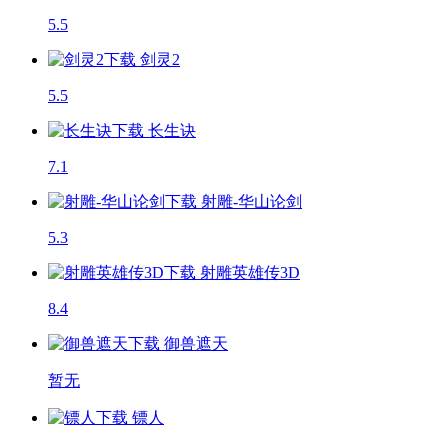
5.5
剑灵2
5.5
长生诀
7.1
射雕-华山论剑
5.3
射雕英雄传3D
8.4
御兽遮天
暂无
镖人