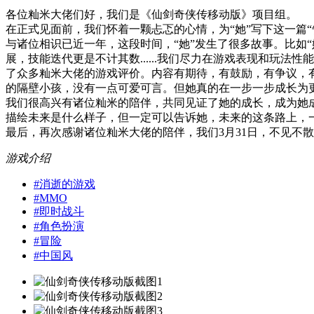
各位籼米大佬们好，我们是《仙剑奇侠传移动版》项目组。
在正式见面前，我们怀着一颗忐忑的心情，为“她”写下这一篇
与诸位相识已近一年，这段时间，“她”发生了很多故事。比如“
展，技能迭代更是不计其数......我们尽力在游戏表现和玩
了众多籼米大佬的游戏评价。内容有期待，有鼓励，有争议，
的隔壁小孩，没有一点可爱可言。但她真的在一步一步成长为
我们很高兴有诸位籼米的陪伴，共同见证了她的成长，成为她
描绘未来是什么样子，但一定可以告诉她，未来的这条路上，
最后，再次感谢诸位籼米大佬的陪伴，我们3月31日，不见不
游戏介绍
#
消逝的游戏
#
MMO
#
即时战斗
#
角色扮演
#
冒险
#
中国风