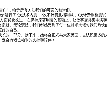
“告白”，给予所有关注我们的可爱的籼米们。
她”进行了3次技术内测，2次不计费删档测试，1次计费删档测
法性能方面优化改进，在保持原著剧情的基础上，让故事变得更丰满
有质疑。无论褒贬，我们都感受到了每一位籼米大佬对我们热忱
更好的自己。
成长的一部分。接下来，她将会正式与大家见面，去认识更多的
一定会有诸位籼米的支持和陪伴！
散！