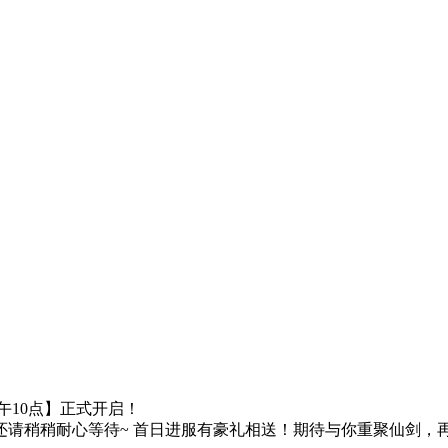
午10点】正式开启！
还请稍稍耐心等待~ 首日进服有豪礼相送！期待与你重聚仙剑，