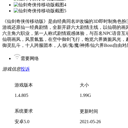
《仙剑奇侠传移动版》是由经典同名IP改编的3D即时制角色
游戏还原仙一经典剧情，全新开辟六大剧情主线，以仙萌的画
六主角六职业，第一人称式剧情观感体验，与百名NPC语音互
仙萌画风，风景氤氲，在空中御剑飞行，饱览六界旖旎风光，
御灵乱斗，十人跨服团本，人/妖/鬼/魔/神搏/仙六界Boss自
需要网络
游戏信息
投诉
游戏版本
大小
1.4.805
1.99G
系统要求
更新时间
安卓5.0
2021-05-26