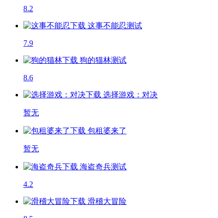
8.2
这事不能忍
测试
7.9
狗的猫林
测试
8.6
选择游戏：对决
暂无
包租婆来了
暂无
海盗奇兵
测试
4.2
滑稽大冒险