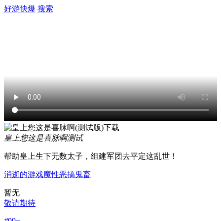
好游快爆
搜索
皇上您这是喜脉啊
测试
帮助皇上生下无数太子，组建军团去平定这乱世！
消逝的游戏
魔性
恶搞
鬼畜
暂无
敬请期待
#
99+