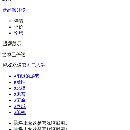
新品飙升榜
详情
评价
论坛
温馨提示
游戏已停运
游戏介绍
官方已入驻
#
消逝的游戏
#
魔性
#
恶搞
#
鬼畜
#
策略
#
养成
#
单机