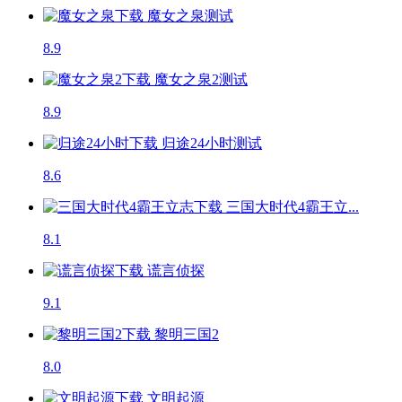
魔女之泉
测试
8.9
魔女之泉2
测试
8.9
归途24小时
测试
8.6
三国大时代4霸王立...
8.1
谎言侦探
9.1
黎明三国2
8.0
文明起源