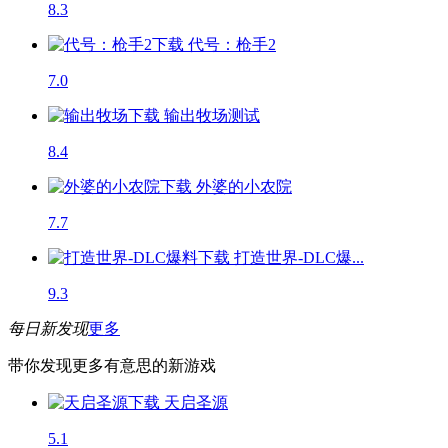
8.3
代号：枪手2
7.0
输出牧场
测试
8.4
外婆的小农院
7.7
打造世界-DLC爆...
9.3
每日新发现
更多
带你发现更多有意思的新游戏
天启圣源
5.1