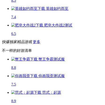
8.5
英雄如约而至
7.4
肥皂大作战2
测试
6.5
快爆独家精品游戏
更多
不一样的好游清单
蟹王争霸
测试服
8.8
你画我歪
测试服
7.5
范式：起源
8.9