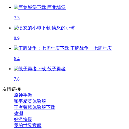
巨龙城堡
7.3
愤怒的小球
8.9
王牌战争：七周年庆
6.4
骰子勇者
7.8
友情链接
原神手游
和平精英体验服
王者荣耀体验服下载
鸣潮
好游快爆
我的世界官服