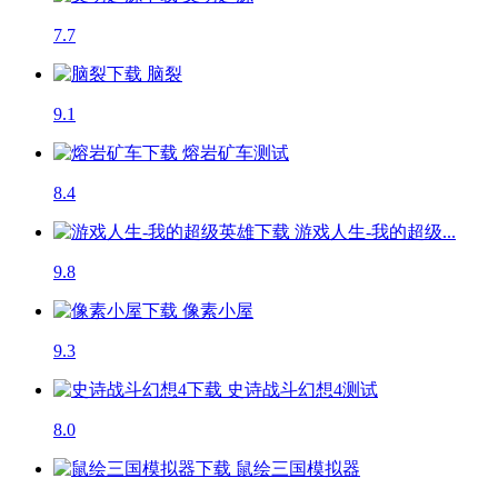
7.7
脑裂
9.1
熔岩矿车
测试
8.4
游戏人生-我的超级...
9.8
像素小屋
9.3
史诗战斗幻想4
测试
8.0
鼠绘三国模拟器