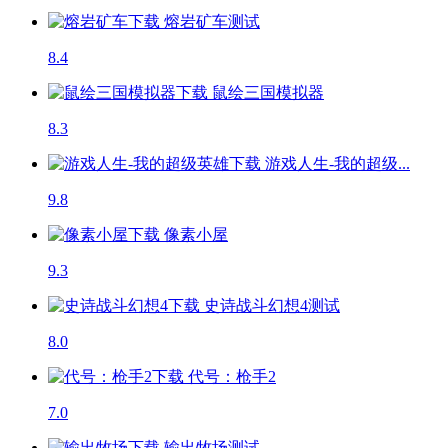
熔岩矿车
测试
8.4
鼠绘三国模拟器
8.3
游戏人生-我的超级...
9.8
像素小屋
9.3
史诗战斗幻想4
测试
8.0
代号：枪手2
7.0
输出牧场
测试