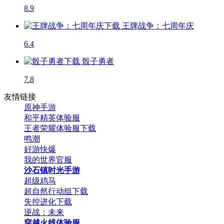
8.9
王牌战争：七周年庆
6.4
骰子勇者
7.8
友情链接
原神手游
和平精英体验服
王者荣耀体验服下载
鸣潮
好游快爆
我的世界官服
沙石镇时光手游
超级鸡马
超自然行动组下载
失控进化下载
逆战：未来
穿越火线体验服