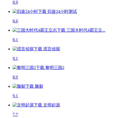
8.9
归途24小时
测试
8.6
三国大时代4霸王立...
8.1
谎言侦探
9.1
黎明三国2
8.0
脑裂
9.1
文明起源
7.7