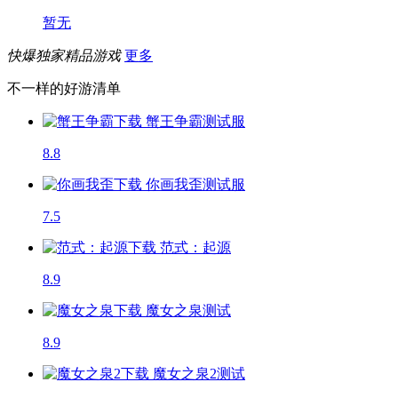
暂无
快爆独家精品游戏
更多
不一样的好游清单
蟹王争霸
测试服
8.8
你画我歪
测试服
7.5
范式：起源
8.9
魔女之泉
测试
8.9
魔女之泉2
测试