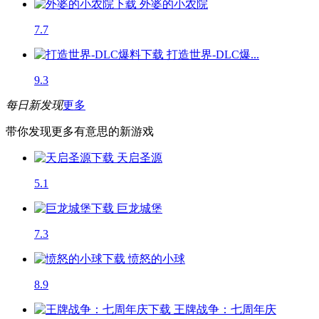
外婆的小农院
7.7
打造世界-DLC爆...
9.3
每日新发现
更多
带你发现更多有意思的新游戏
天启圣源
5.1
巨龙城堡
7.3
愤怒的小球
8.9
王牌战争：七周年庆