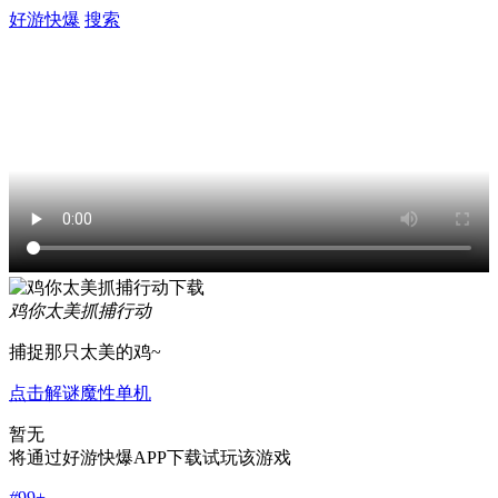
好游快爆
搜索
鸡你太美抓捕行动
捕捉那只太美的鸡~
点击
解谜
魔性
单机
暂无
将通过好游快爆APP下载试玩该游戏
#
99+