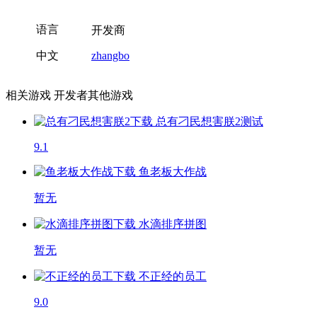
语言
开发商
中文
zhangbo
相关游戏
开发者其他游戏
总有刁民想害朕2
测试
9.1
鱼老板大作战
暂无
水滴排序拼图
暂无
不正经的员工
9.0