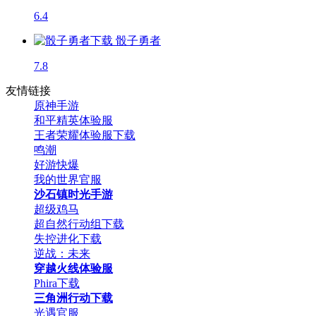
6.4
骰子勇者
7.8
友情链接
原神手游
和平精英体验服
王者荣耀体验服下载
鸣潮
好游快爆
我的世界官服
沙石镇时光手游
超级鸡马
超自然行动组下载
失控进化下载
逆战：未来
穿越火线体验服
Phira下载
三角洲行动下载
光遇官服