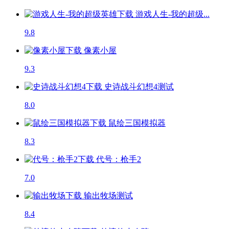
游戏人生-我的超级...
9.8
像素小屋
9.3
史诗战斗幻想4
测试
8.0
鼠绘三国模拟器
8.3
代号：枪手2
7.0
输出牧场
测试
8.4