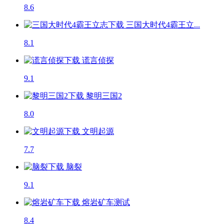
8.6
三国大时代4霸王立...
8.1
谎言侦探
9.1
黎明三国2
8.0
文明起源
7.7
脑裂
9.1
熔岩矿车
测试
8.4