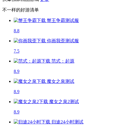
不一样的好游清单
蟹王争霸
测试服
8.8
你画我歪
测试服
7.5
范式：起源
8.9
魔女之泉
测试
8.9
魔女之泉2
测试
8.9
归途24小时
测试