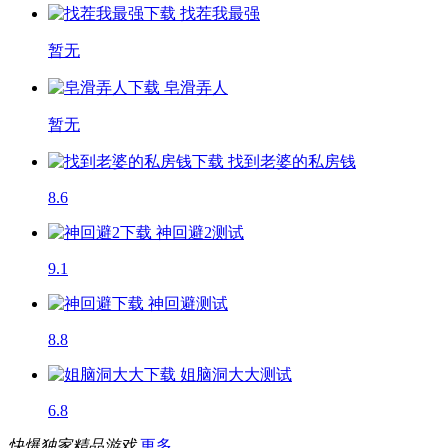
找茬我最强
暂无
皂滑弄人
暂无
找到老婆的私房钱
8.6
神回避2
测试
9.1
神回避
测试
8.8
姐脑洞大大
测试
6.8
快爆独家精品游戏
更多