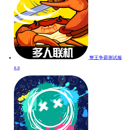
蟹王争霸
测试服
8.8