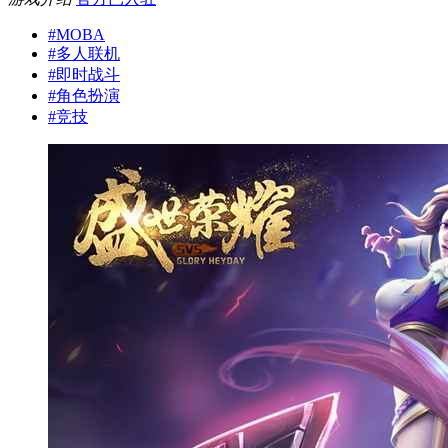
#
MOBA
#
多人联机
#
即时战斗
#
角色扮演
#
竞技