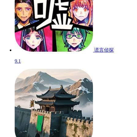
谎言侦探
9.1