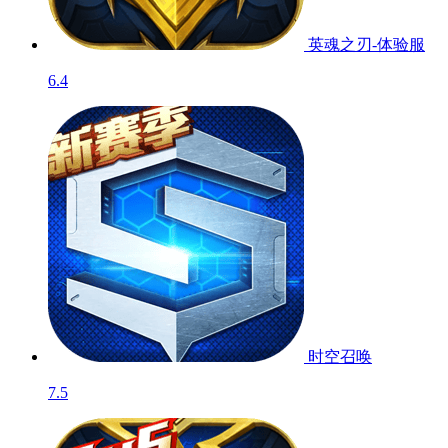
英魂之刃-体验服
6.4
时空召唤
7.5