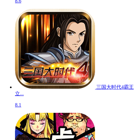
8.6
三国大时代4霸王
立...
8.1