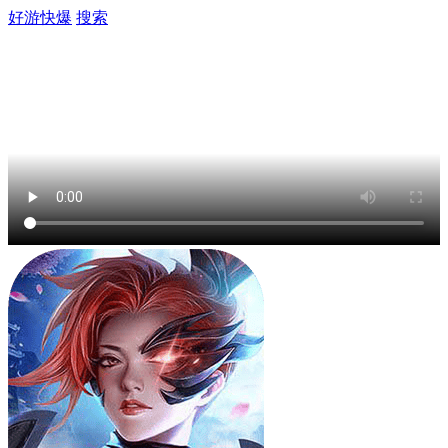
好游快爆
搜索