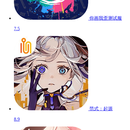
你画我歪
测试服
7.5
范式：起源
8.9