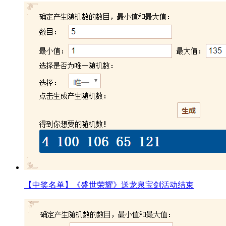
【中奖名单】《盛世荣耀》送龙泉宝剑活动结束