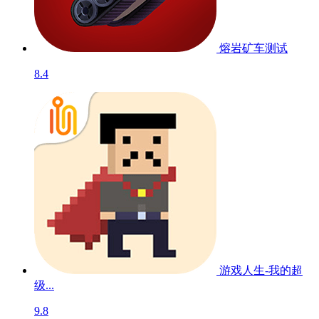
熔岩矿车
测试
8.4
游戏人生-我的超
级...
9.8