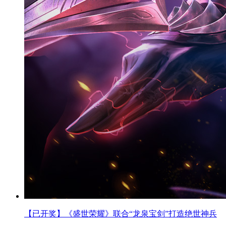
【已开奖】《盛世荣耀》联合“龙泉宝剑”打造绝世神兵