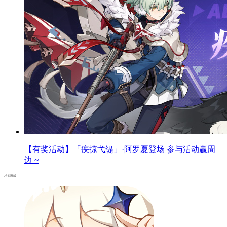
【有奖活动】「疾掠弋缇」·阿罗夏登场 参与活动赢周
边 ~
相关游戏