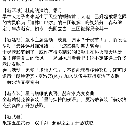
【新区域】杜南纳深坑、霜月
早在人之子尚未诞生于天空的襁褓前，大地上已升起被霜之隅
的古灵唤为「迪林巴巴尔」的三团银辉，晦朔始分，春秋继
定，年岁渐有。如今，光阴去去，三团银辉只余其一…
【新活动】版本主题活动「映夏！归乡？千灵节！」、阶段性
活动「最终远射瞄准线」、「悠悠律动舞力聚会」
千灵映影节到了，或许有很多精彩的映影正在热火朝天地筹
备！伴着夏日的微风，一起回枫丹看看吧！说不定能遇上许多
老朋友呢？
参与活动，累积「场馆人气」，不仅能获得多种奖励，还可以
邀请「朗镜索真 · 夏洛蒂(冰)」加入队伍并获得夏洛蒂衣装
「赫尔洛克变奏曲」！
【新衣装】星与烟帷的夜语、赫尔洛克变奏曲
全新茜特菈莉衣装「星与烟帷的夜语」、夏洛蒂衣装「赫尔洛
克变奏曲」开放获取。
【新武器】
限定五星武器「双手剑 · 超越之匙」开放获取。