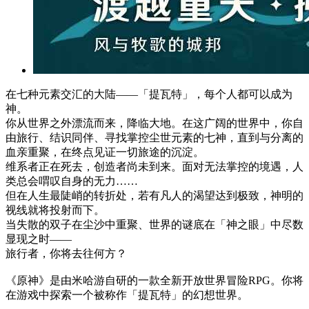
在七种元素交汇的大陆——「提瓦特」，每个人都可以成为
神。
你从世界之外漂流而来，降临大地。在这广阔的世界中，你自
由旅行、结识同伴、寻找掌控尘世元素的七神，直到与分离的
血亲重聚，在终点见证一切旅途的沉淀。
维系者正在死去，创造者尚未到来。面对无法掌控的境遇，人
类总会喟叹自身的无力……
但在人生最陡峭的转折处，若有凡人的渴望达到极致，神明的
视线就将投射而下。
当失散的双子在尘沙中重聚、世界的谜底在「神之眼」中尽数
显现之时——
旅行者，你将去往何方？
《原神》是由米哈游自研的一款全新开放世界冒险RPG。你将
在游戏中探索一个被称作「提瓦特」的幻想世界。