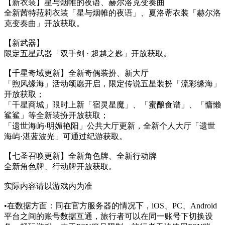
【新衣装】星与烟帷的夜语、赫尔洛克变奏曲
全新茜特菈莉衣装「星与烟帷的夜语」、夏洛蒂衣装「赫尔洛
克变奏曲」开放获取。
【新武器】
限定五星武器「双手剑 · 超越之匙」开放获取。
【千星奇域更新】全新奇偶装扮、新大厅
「煦风缘海」活动颂愿开启，限定传说五星装扮「流彩缘海」
开放获取；
「千星商城」限时上新「宿灵星魔」、「蜜酿食谱」、「慵懒
鲨鲨」等全新装扮开放获取；
「遗世海屿·明媚艳阳」公共大厅更新，全新个人大厅「遗世
海屿·湛蓝波光」可通过纪游获取。
【七圣召唤更新】全新角色牌、全新行动牌
全新角色牌、行动牌开放获取。
实际内容请以游戏内为准
•在数据方面：同在官方服务器的情况下，iOS、PC、Android
平台之间的账号数据互通，旅行者可以在同一账号下切换设