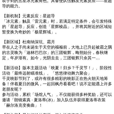
双手剑的五星冰元素角色。具备使队伍触发元素反应——星超
导的能力。
【新机制】元素反应：星超导
「冰元素」触及「雷元素」时，若满足特定条件，会引发特殊
的「星超导」反应，创造「星辉棱晶」，并将其附近的区域短
暂变换为奇妙的「极星辉域」。
【新区域】杜南纳深坑、霜月
早在人之子尚未诞生于天空的襁褓前，大地上已升起被霜之隅
的古灵唤为「迪林巴巴尔」的三团银辉，晦朔始分，春秋继
定，年岁渐有。如今，光阴去去，三团银辉只余其一…
【新活动】版本主题活动「映夏！归乡？千灵节！」、阶段性
活动「最终远射瞄准线」、「悠悠律动舞力聚会」
千灵映影节到了，或许有很多精彩的映影正在热火朝天地筹
备！伴着夏日的微风，一起回枫丹看看吧！说不定能遇上许多
老朋友呢？
参与活动，累积「场馆人气」，不仅能获得多种奖励，还可以
邀请「朗镜索真 · 夏洛蒂(冰)」加入队伍并获得夏洛蒂衣装
「赫尔洛克变奏曲」！