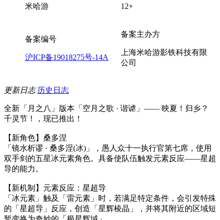
米哈游
12+
备案主办方
备案编号
上海米哈游影铁科技有限
沪ICP备19018275号-14A
公司
更新日志
历史日志
全新「月之八」版本「空月之歌 · 谐谑」—— 映夏！归乡？
千灵节！，现已推出！
【新角色】桑多涅
「镜水析谬 · 桑多涅(冰)」，愚人众十一执行官第七席，使用
双手剑的五星冰元素角色。具备使队伍触发元素反应——星超
导的能力。
【新机制】元素反应：星超导
「冰元素」触及「雷元素」时，若满足特定条件，会引发特殊
的「星超导」反应，创造「星辉棱晶」，并将其附近的区域短
暂变换为奇妙的「极星辉域」。