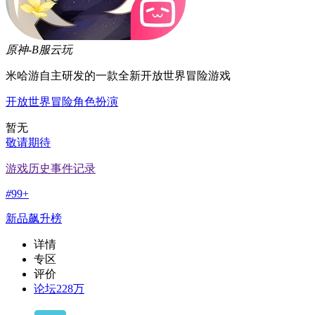
原神-B服云玩
米哈游自主研发的一款全新开放世界冒险游戏
开放世界
冒险
角色扮演
暂无
敬请期待
游戏历史事件记录
#
99+
新品飙升榜
详情
专区
评价
论坛
228万