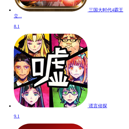
三国大时代4霸王
立...
8.1
谎言侦探
9.1