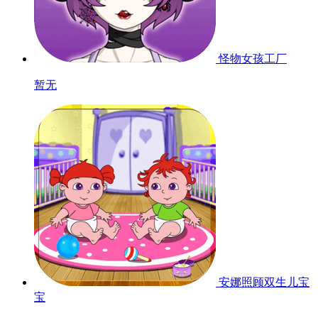
怪物女孩工厂
暂无
安娜照顾双生儿宝
宝