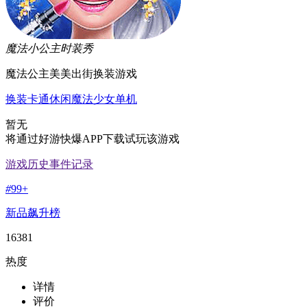
魔法小公主时装秀
魔法公主美美出街换装游戏
换装
卡通
休闲
魔法少女
单机
暂无
将通过好游快爆APP下载试玩该游戏
游戏历史事件记录
#
99+
新品飙升榜
16381
热度
详情
评价