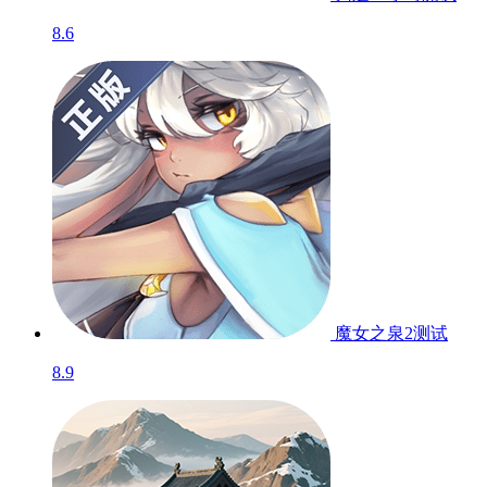
8.6
魔女之泉2
测试
8.9