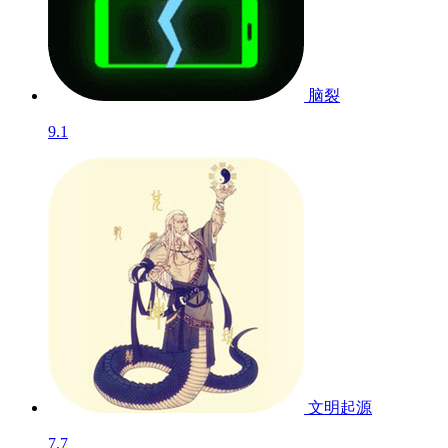
脑裂
9.1
文明起源
7.7