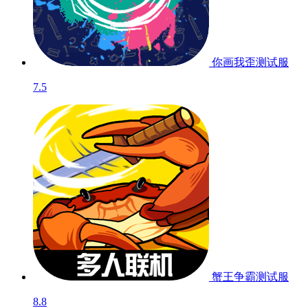
你画我歪
测试服
7.5
蟹王争霸
测试服
8.8