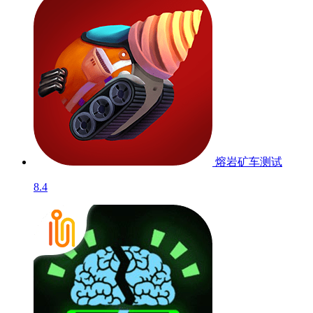
熔岩矿车
测试
8.4