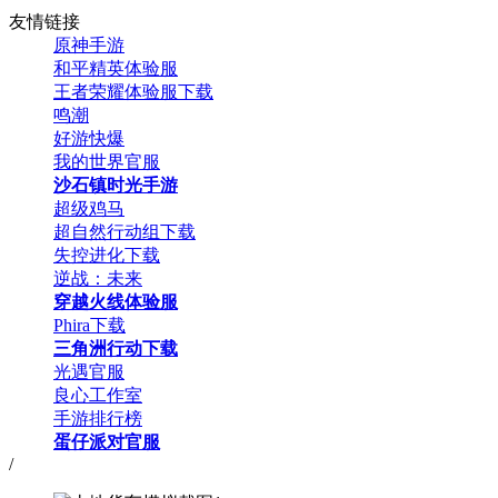
友情链接
原神手游
和平精英体验服
王者荣耀体验服下载
鸣潮
好游快爆
我的世界官服
沙石镇时光手游
超级鸡马
超自然行动组下载
失控进化下载
逆战：未来
穿越火线体验服
Phira下载
三角洲行动下载
光遇官服
良心工作室
手游排行榜
蛋仔派对官服
/