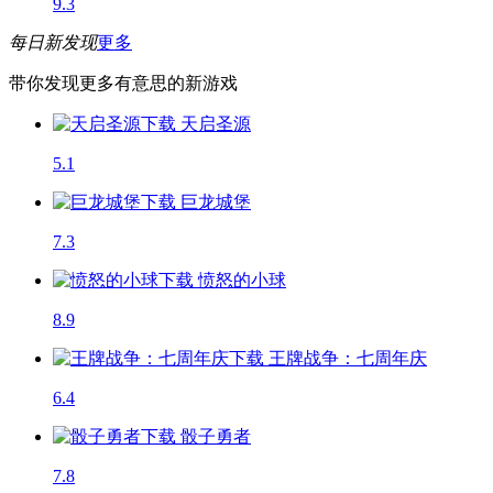
9.3
每日新发现
更多
带你发现更多有意思的新游戏
天启圣源
5.1
巨龙城堡
7.3
愤怒的小球
8.9
王牌战争：七周年庆
6.4
骰子勇者
7.8