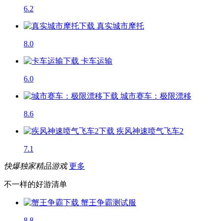
6.2
真实城市摩托
8.0
卡车运输
6.0
城市赛车：极限漂移
8.6
疾风神速喷气飞车2
7.1
快爆独家精品游戏
更多
不一样的好游清单
蟹王争霸
测试服
8.8