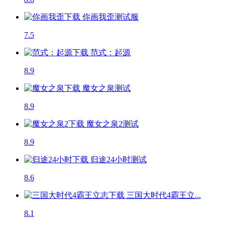
你画我歪
测试服
7.5
范式：起源
8.9
魔女之泉
测试
8.9
魔女之泉2
测试
8.9
归途24小时
测试
8.6
三国大时代4霸王立...
8.1