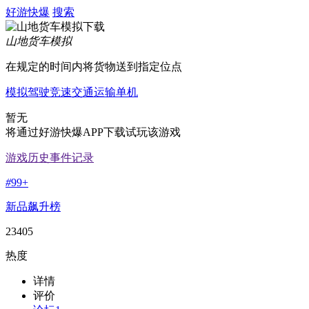
好游快爆
搜索
山地货车模拟
在规定的时间内将货物送到指定位点
模拟驾驶
竞速
交通运输
单机
暂无
将通过好游快爆APP下载试玩该游戏
游戏历史事件记录
#
99+
新品飙升榜
23405
热度
详情
评价