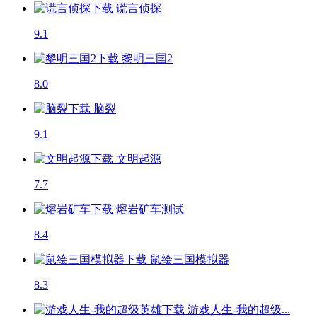
谎言侦探
9.1
黎明三国2
8.0
脑裂
9.1
文明起源
7.7
熔岩矿车
测试
8.4
鼠绘三国模拟器
8.3
游戏人生-我的超级...