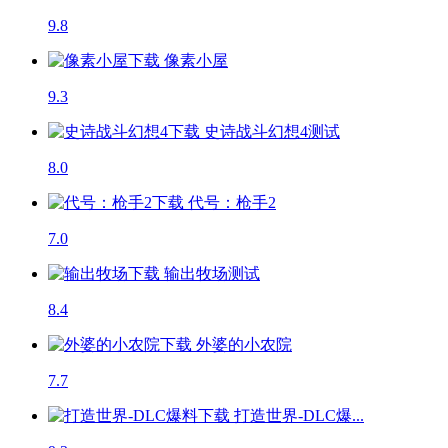
9.8
像素小屋
9.3
史诗战斗幻想4
测试
8.0
代号：枪手2
7.0
输出牧场
测试
8.4
外婆的小农院
7.7
打造世界-DLC爆...