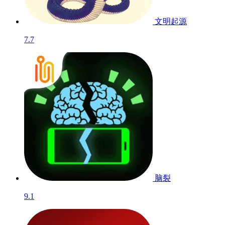
文明起源
7.7
脑裂
9.1