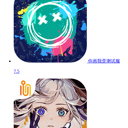
你画我歪
测试服
7.5