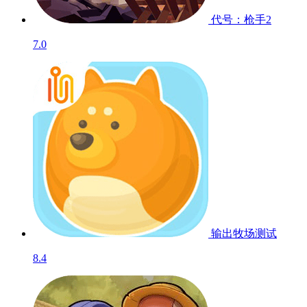
代号：枪手2
7.0
输出牧场
测试
8.4