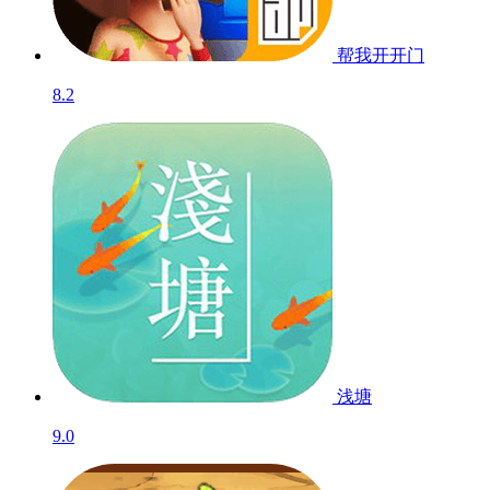
帮我开开门
8.2
浅塘
9.0