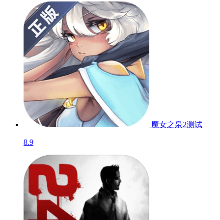
魔女之泉2
测试
8.9