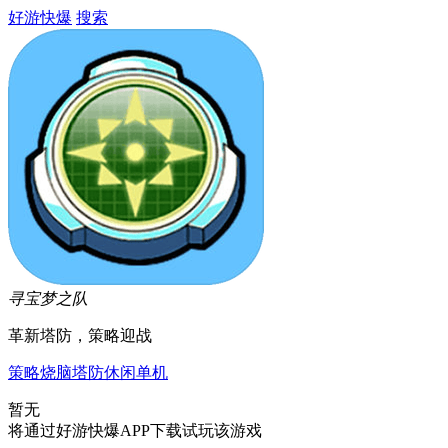
好游快爆
搜索
寻宝梦之队
革新塔防，策略迎战
策略
烧脑
塔防
休闲
单机
暂无
将通过好游快爆APP下载试玩该游戏