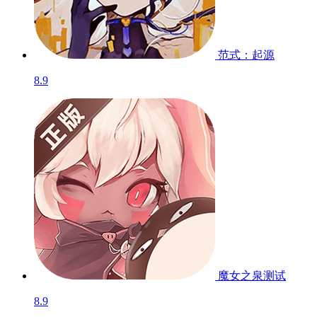
范式：起源
8.9
魔女之泉
测试
8.9