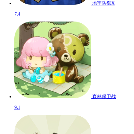
地牢防御X
7.4
森林保卫战
9.1