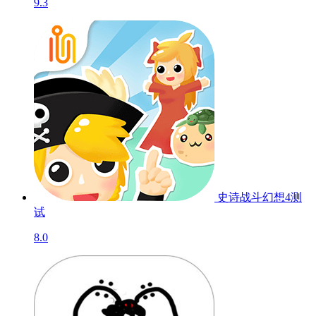
9.3
史诗战斗幻想4
测
试
8.0