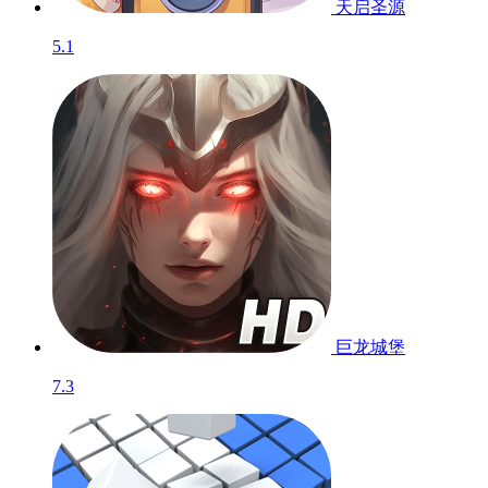
天启圣源
5.1
巨龙城堡
7.3