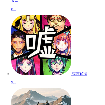
立...
8.1
谎言侦探
9.1