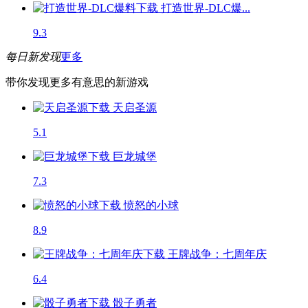
打造世界-DLC爆...
9.3
每日新发现
更多
带你发现更多有意思的新游戏
天启圣源
5.1
巨龙城堡
7.3
愤怒的小球
8.9
王牌战争：七周年庆
6.4
骰子勇者