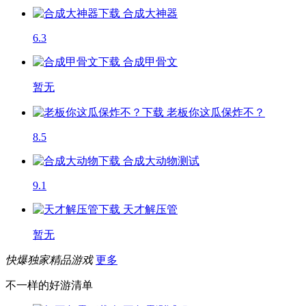
合成大神器
6.3
合成甲骨文
暂无
老板你这瓜保炸不？
8.5
合成大动物
测试
9.1
天才解压管
暂无
快爆独家精品游戏
更多
不一样的好游清单