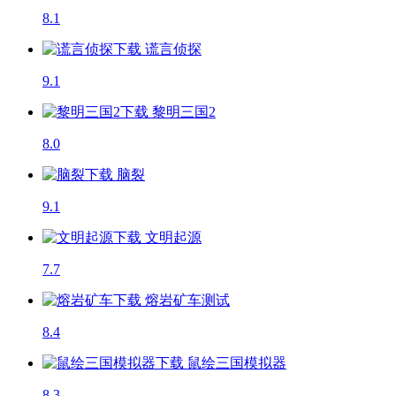
8.1
谎言侦探
9.1
黎明三国2
8.0
脑裂
9.1
文明起源
7.7
熔岩矿车
测试
8.4
鼠绘三国模拟器
8.3