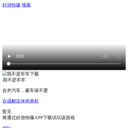
好游快爆
搜索
我不是车车
合并汽车，豪车谁不爱
合成
解压
休闲
单机
暂无
将通过好游快爆APP下载试玩该游戏
#
99+