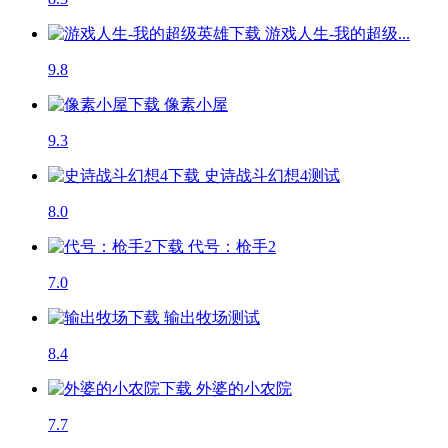
游戏人生-我的超级...
9.8
像素小屋
9.3
史诗战斗幻想4
测试
8.0
代号：枪手2
7.0
输出牧场
测试
8.4
外婆的小农院
7.7