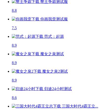
蟹王争霸
测试服
8.8
你画我歪
测试服
7.5
范式：起源
8.9
魔女之泉
测试
8.9
魔女之泉2
测试
8.9
归途24小时
测试
8.6
三国大时代4霸王立...