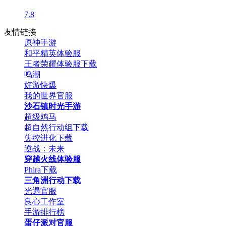
7.8
友情链接
原神手游
和平精英体验服
王者荣耀体验服下载
鸣潮
好游快爆
我的世界官服
沙石镇时光手游
超级鸡马
超自然行动组下载
失控进化下载
逆战：未来
穿越火线体验服
Phira下载
三角洲行动下载
光遇官服
良心工作室
手游排行榜
蛋仔派对官服