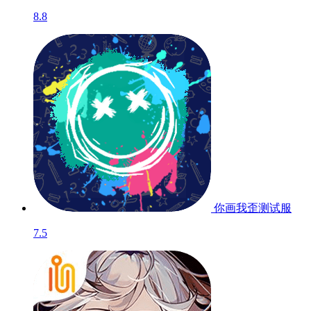
8.8
你画我歪
测试服
7.5