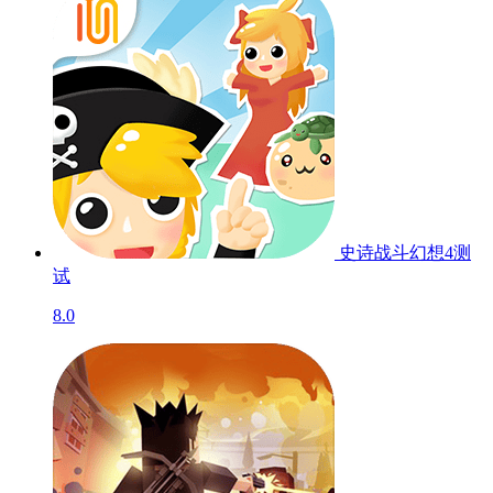
史诗战斗幻想4
测
试
8.0