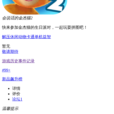
会说话的金杰猫2
快来参加金杰猫的生日派对，一起玩耍拼图吧！
解压
休闲
动物
卡通
单机
益智
暂无
敬请期待
游戏历史事件记录
#
99+
新品飙升榜
详情
评价
论坛
1
温馨提示