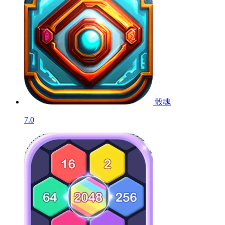
骰魂
7.0