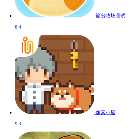
输出牧场
测试
8.4
像素小屋
9.3