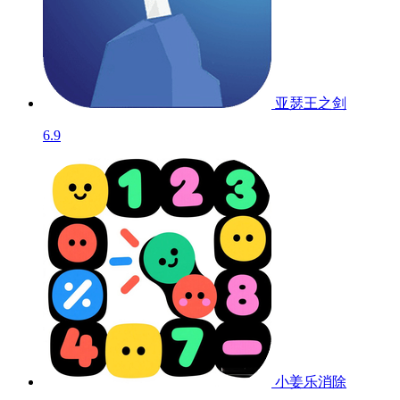
亚瑟王之剑
6.9
小姜乐消除