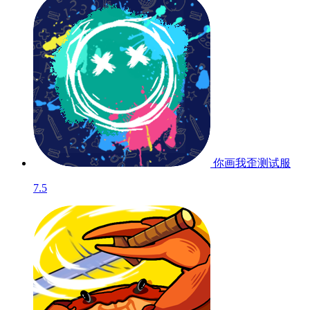
你画我歪
测试服
7.5