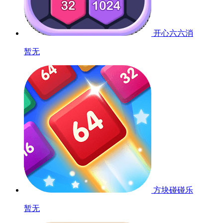
开心六六消
暂无
方块碰碰乐
暂无