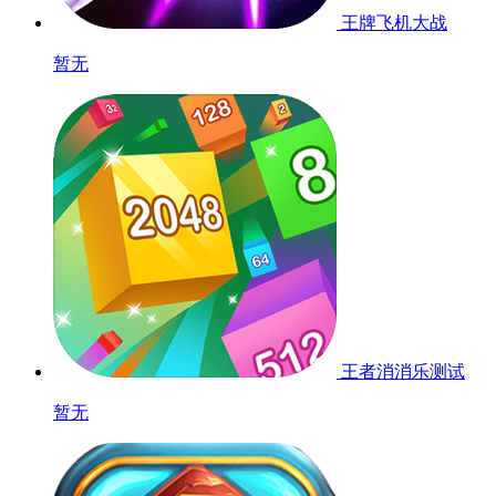
王牌飞机大战
暂无
王者消消乐
测试
暂无