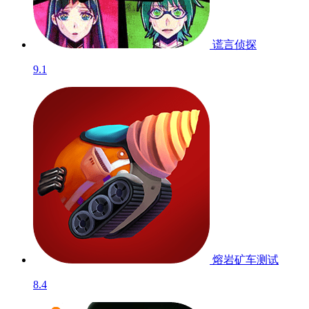
谎言侦探
9.1
熔岩矿车
测试
8.4