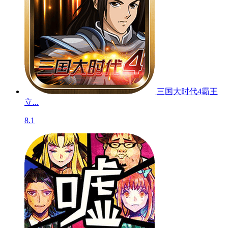
三国大时代4霸王
立...
8.1