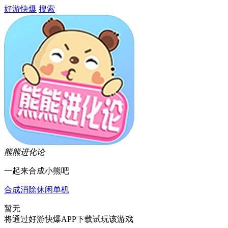
好游快爆
搜索
熊熊进化论
一起来合成小熊吧
合成
消除
休闲
单机
暂无
将通过好游快爆APP下载试玩该游戏