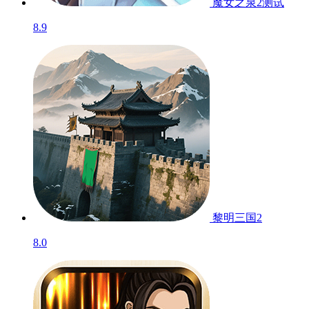
魔女之泉2
测试
8.9
黎明三国2
8.0