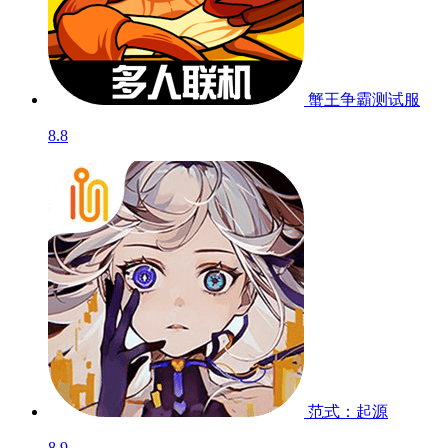
蟹王争霸
测试服
8.8
范式：起源
8.9