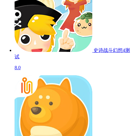
史诗战斗幻想4
测
试
8.0