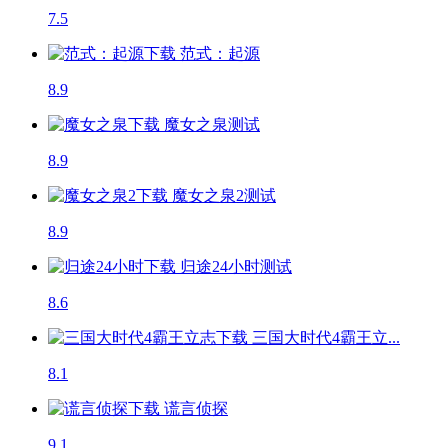
7.5
范式：起源
8.9
魔女之泉
测试
8.9
魔女之泉2
测试
8.9
归途24小时
测试
8.6
三国大时代4霸王立...
8.1
谎言侦探
9.1