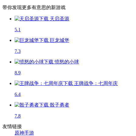
带你发现更多有意思的新游戏
天启圣源
5.1
巨龙城堡
7.3
愤怒的小球
8.9
王牌战争：七周年庆
6.4
骰子勇者
7.8
友情链接
原神手游