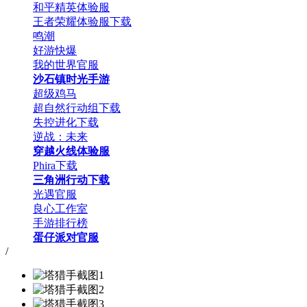
和平精英体验服
王者荣耀体验服下载
鸣潮
好游快爆
我的世界官服
沙石镇时光手游
超级鸡马
超自然行动组下载
失控进化下载
逆战：未来
穿越火线体验服
Phira下载
三角洲行动下载
光遇官服
良心工作室
手游排行榜
蛋仔派对官服
/