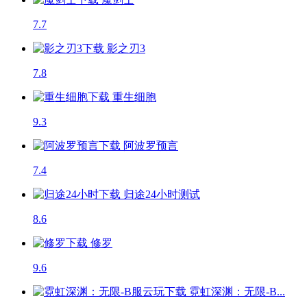
7.7
影之刃3
7.8
重生细胞
9.3
阿波罗预言
7.4
归途24小时
测试
8.6
修罗
9.6
霓虹深渊：无限-B...