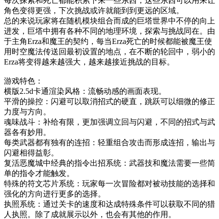
每次探索和死亡都能积累下来一些东西，这些东西可以用来让
角色变得更强，下次挑战或许就能到到更远的区域。
总的来说玩家将在随机模块组合而成的巨塔世界中不停的向上
进发，巨塔中拥有各种不同的地理环境，探索与挑战同在。由
于主角Erza和魔王的契约，每当Erza死亡的时候都能被魔王使
用时空魔法传送回最初设置的地点，在不断的轮回中，弱小的
Erza将变得越来越强大，越来越接近挑战的目标。
游戏特色：
横版2.5d卡通渲染风格：流畅动感的画面表现。
平滑的操控：闪避可以取消招式的硬直，跳跃可以细微的修正
力度与方向。
魂味战斗：补给有限，更加强调立回与闪避，不同的招式与武
器各有妙用。
每类武器都有独有的连招：轻重组合攻击而形成连招，输出与
闪避相得益彰。
复活恶魔城中经典的指令出招系统：武器技和魔法需要一些简
单的指令才能触发。
特殊的符文芯片系统：玩家每一次冒险都对被动技能的选择和
强化的方向进行更多的选择。
执照系统：通过关卡的速度和达成特殊条件可以获取不同的猎
人执照。除了成就展示以外，也会有其他的作用。