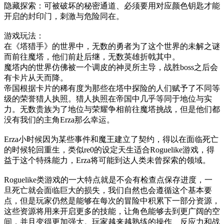
隐藏探索：可被破坏的秘密通道、必须要用对应颜色钥匙才能
开启的封印门，刺激与危险同在。
游戏玩法：
在《塔猎手》的世界中，无数的勇者为了这个世界的未解之谜
而前往魔塔，他们前赴后继，无数英雄折戟其中。
魔塔内的世界仿佛被一个调皮的神灵所主导，战胜boss之后会
有卡片从天而降。
帝国根据卡片的稀有度为那些在塔中探险的人们赋予了不同等
级的荣誉猎人执照。猎人执照在帝国中几乎等同于地位与实
力。无数贵族为了地位与荣耀争相前往魔塔挑战，但是他们都
没有我们的主角Erza那么幸运。
Erza小时候因为某些事件和魔王建立了契约，得以在面临死亡
的时候轮回重生，类似re0的设定天生适合Roguelike游戏，得
益于这个特殊能力，Erza将可能到达人类未曾探索的领域。
Roguelike类游戏的一大特点就是不会有检查点保存进度，一
旦死亡就会面临巨大的损失，我们自然也会遵循这个基本要
点，但是玩家仍然是能够在每次的冒险中积累下一部分资源，
这些资源将用来开启更多的技能，让角色能够去到更广阔的空
间，并且变得更加强大。玩家越来越熟练的操作、反应力和战