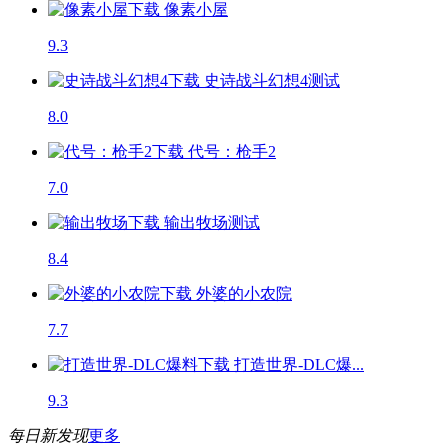
像素小屋
9.3
史诗战斗幻想4
测试
8.0
代号：枪手2
7.0
输出牧场
测试
8.4
外婆的小农院
7.7
打造世界-DLC爆...
9.3
每日新发现
更多