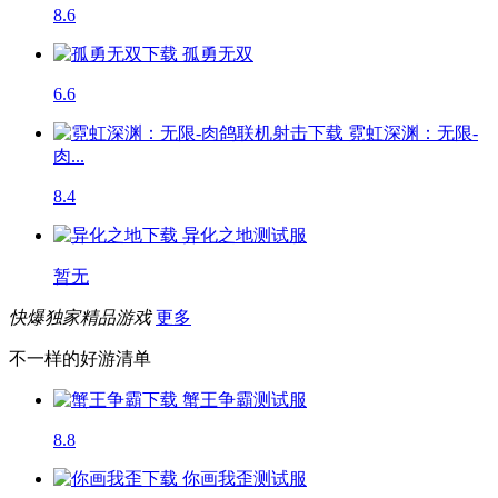
8.6
孤勇无双
6.6
霓虹深渊：无限-
肉...
8.4
异化之地
测试服
暂无
快爆独家精品游戏
更多
不一样的好游清单
蟹王争霸
测试服
8.8
你画我歪
测试服