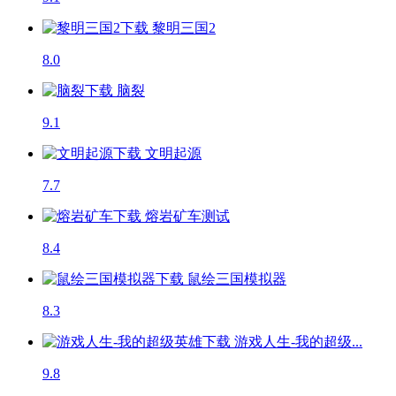
黎明三国2
8.0
脑裂
9.1
文明起源
7.7
熔岩矿车
测试
8.4
鼠绘三国模拟器
8.3
游戏人生-我的超级...
9.8