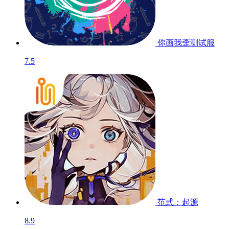
你画我歪
测试服
7.5
范式：起源
8.9