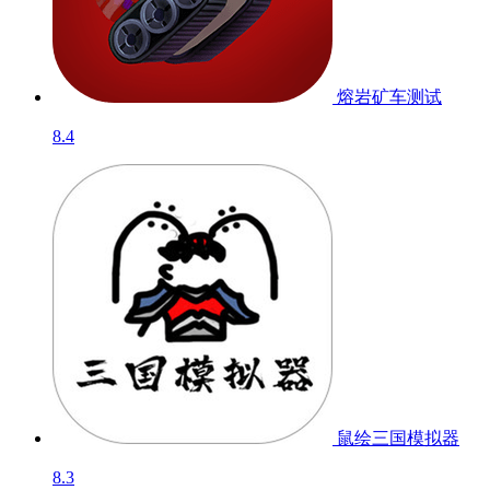
熔岩矿车
测试
8.4
鼠绘三国模拟器
8.3