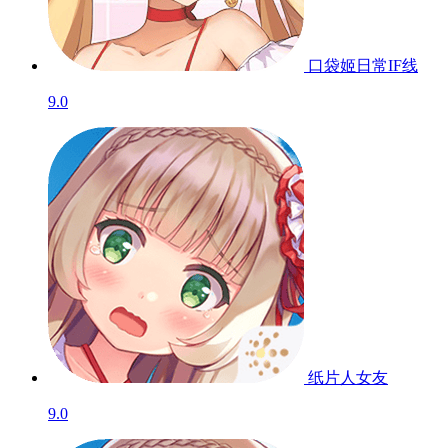
口袋姬日常IF线
9.0
纸片人女友
9.0