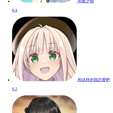
邻家之钥
8.4
和这样的我恋爱吧
9.2