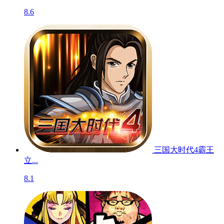
8.6
三国大时代4霸王
立...
8.1