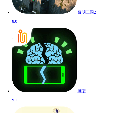
黎明三国2
8.0
脑裂
9.1