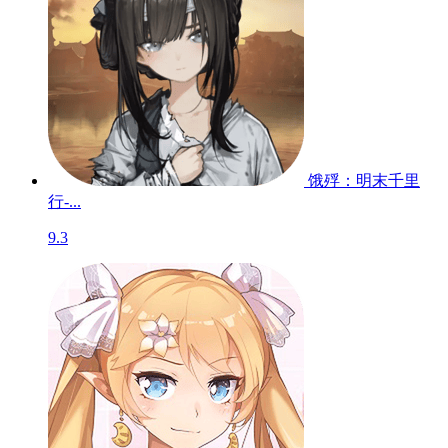
饿殍：明末千里
行-...
9.3