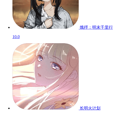
饿殍：明末千里行
10.0
长明火计划