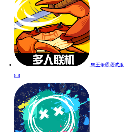
蟹王争霸
测试服
8.8