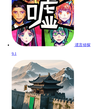
谎言侦探
9.1