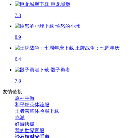
巨龙城堡
7.3
愤怒的小球
8.9
王牌战争：七周年庆
6.4
骰子勇者
7.8
友情链接
原神手游
和平精英体验服
王者荣耀体验服下载
鸣潮
好游快爆
我的世界官服
沙石镇时光手游