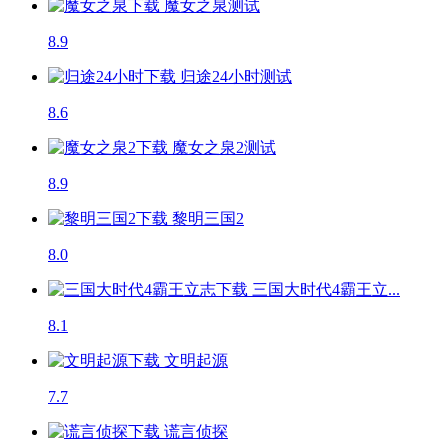
魔女之泉
测试
8.9
归途24小时
测试
8.6
魔女之泉2
测试
8.9
黎明三国2
8.0
三国大时代4霸王立...
8.1
文明起源
7.7
谎言侦探