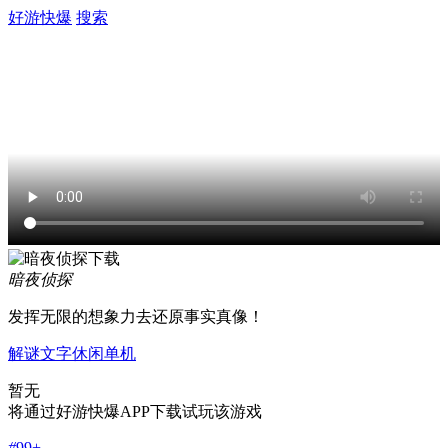
好游快爆
搜索
暗夜侦探
发挥无限的想象力去还原事实真像！
解谜
文字
休闲
单机
暂无
将通过好游快爆APP下载试玩该游戏
#
99+