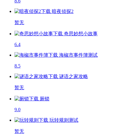
8.6
暗夜侦探2
暂无
奇思妙想小故事
6.4
海椒市事件簿
测试
8.5
谜语之家攻略
暂无
厕锁
9.0
玩转规则
测试
暂无