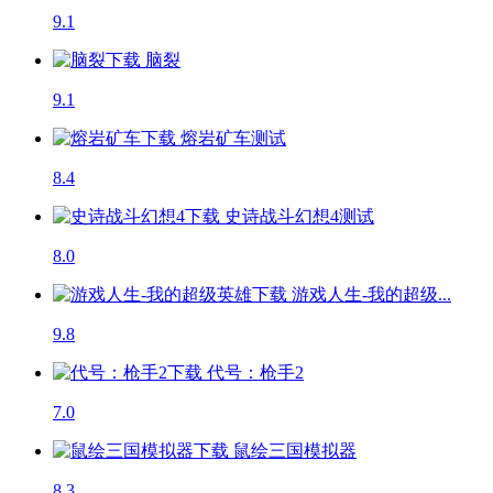
9.1
脑裂
9.1
熔岩矿车
测试
8.4
史诗战斗幻想4
测试
8.0
游戏人生-我的超级...
9.8
代号：枪手2
7.0
鼠绘三国模拟器
8.3