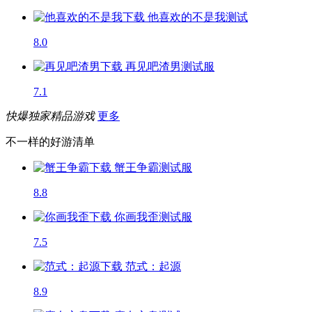
他喜欢的不是我
测试
8.0
再见吧渣男
测试服
7.1
快爆独家精品游戏
更多
不一样的好游清单
蟹王争霸
测试服
8.8
你画我歪
测试服
7.5
范式：起源
8.9