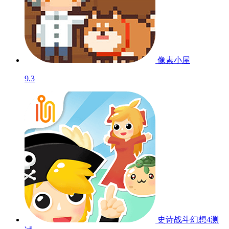
像素小屋
9.3
史诗战斗幻想4
测