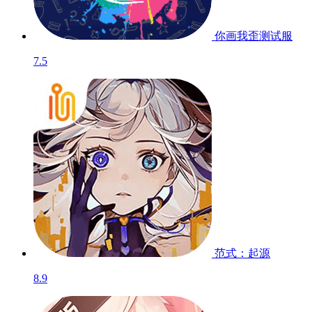
你画我歪
测试服
7.5
范式：起源
8.9