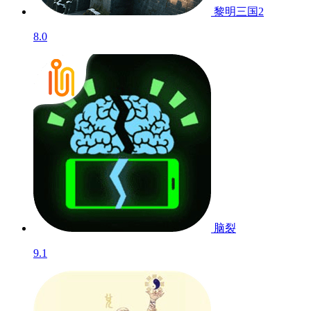
黎明三国2
8.0
脑裂
9.1