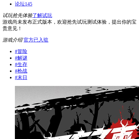
论坛
145
试玩抢先体验
了解试玩
游戏尚未发布正式版本，欢迎抢先试玩测试体验，提出你的宝
贵意见！
游戏介绍
官方已入驻
#
冒险
#
解谜
#
生存
#
枪战
#
末日