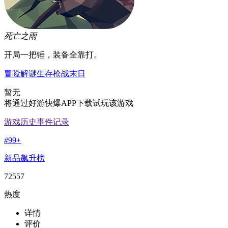
死亡之雨
开局一把锤，装备全靠打。
冒险
解谜
生存
枪战
末日
暂无
将通过好游快爆APP下载试玩该游戏
游戏历史事件记录
#
99+
新品飙升榜
72557
热度
详情
评价