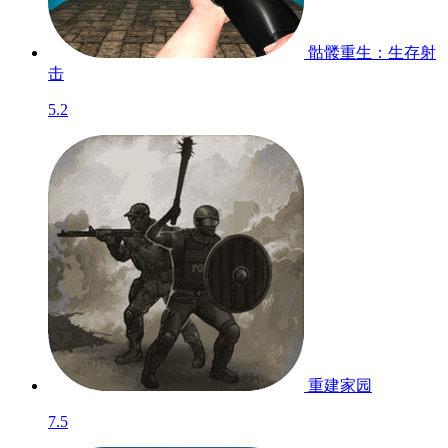
骷髅重生：生存射
击
5.2
重建家园
7.5