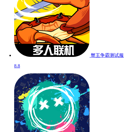
蟹王争霸
测试服
8.8