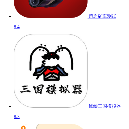
熔岩矿车
测试
8.4
鼠绘三国模拟器
8.3