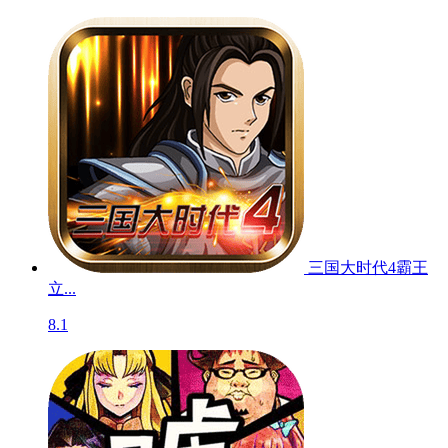
三国大时代4霸王
立...
8.1