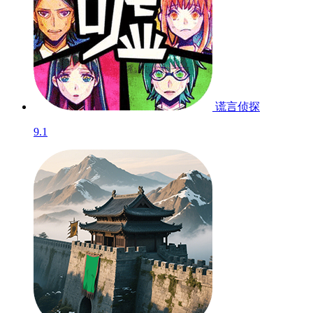
谎言侦探
9.1