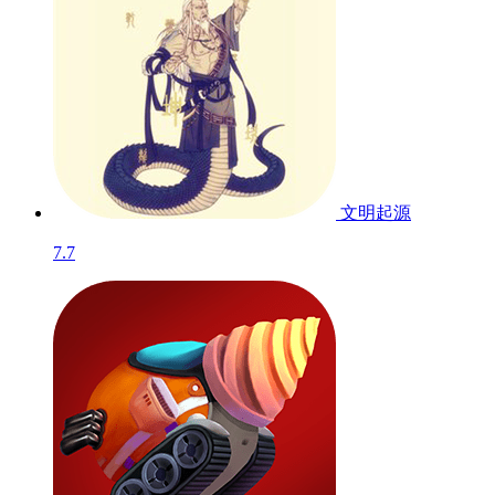
文明起源
7.7