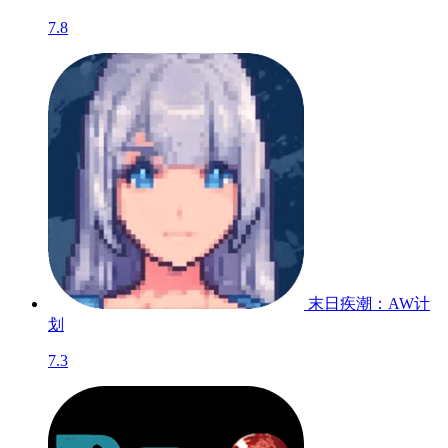
7.8
末日疾潮：AW计
划
7.3