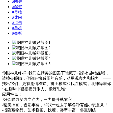
#
闯关
#
解谜
#
寻物
#
休闲
#
点击
#
单机
#
益智
你眼神儿咋样~我们在精美的图案下隐藏了很多有趣物品哦，
请擦亮眼睛，伴随轻快减压的音乐，动用观察力和脑力，一一
找出它们。更有剧情模式、拼图模式和找茬模式，眼神等着你
~在趣味中轻松提升眼力、锻炼思维~
应用特点：
-锻炼眼力脑力专注力，三力提升就靠它！
-精美插画，色彩丰富，和我一起去了解各种有趣小玩意儿！
-找隐藏物品、艺术拼图、找茬，类型丰富，多重训练！