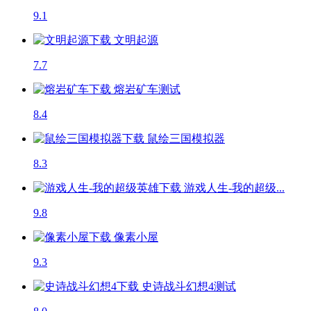
9.1
文明起源
7.7
熔岩矿车
测试
8.4
鼠绘三国模拟器
8.3
游戏人生-我的超级...
9.8
像素小屋
9.3
史诗战斗幻想4
测试