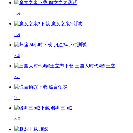
魔女之泉
测试
8.9
魔女之泉2
测试
8.9
归途24小时
测试
8.6
三国大时代4霸王立...
8.1
谎言侦探
9.1
黎明三国2
8.0
脑裂