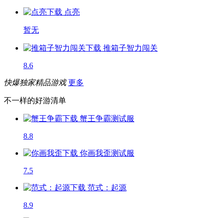
点亮
暂无
推箱子智力闯关
8.6
快爆独家精品游戏
更多
不一样的好游清单
蟹王争霸
测试服
8.8
你画我歪
测试服
7.5
范式：起源
8.9