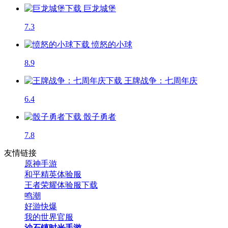
巨龙城堡
7.3
愤怒的小球
8.9
王牌战争：七周年庆
6.4
骰子勇者
7.8
友情链接
原神手游
和平精英体验服
王者荣耀体验服下载
鸣潮
好游快爆
我的世界官服
沙石镇时光手游