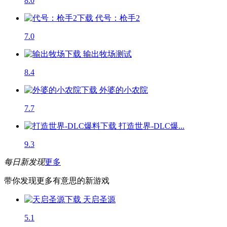
8.0
代号：枪手2
7.0
输出牧场
测试
8.4
外婆的小农院
7.7
打造世界-DLC爆...
9.3
每日新发现
更多
带你发现更多有意思的新游戏
天启圣源
5.1