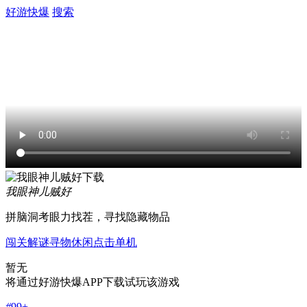
好游快爆
搜索
我眼神儿贼好
拼脑洞考眼力找茬，寻找隐藏物品
闯关
解谜
寻物
休闲
点击
单机
暂无
将通过好游快爆APP下载试玩该游戏
#
99+