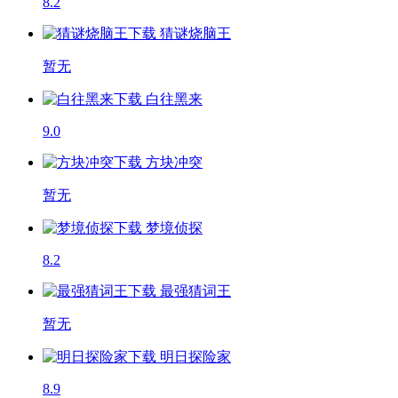
8.2
猜谜烧脑王
暂无
白往黑来
9.0
方块冲突
暂无
梦境侦探
8.2
最强猜词王
暂无
明日探险家
8.9