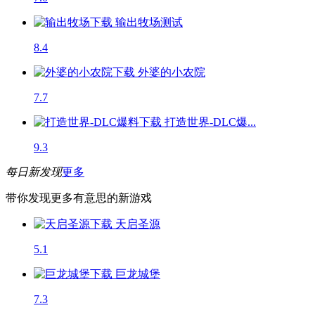
输出牧场
测试
8.4
外婆的小农院
7.7
打造世界-DLC爆...
9.3
每日新发现
更多
带你发现更多有意思的新游戏
天启圣源
5.1
巨龙城堡
7.3