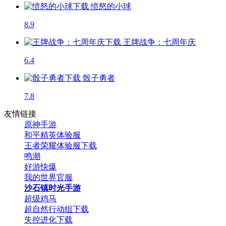
愤怒的小球
8.9
王牌战争：七周年庆
6.4
骰子勇者
7.8
友情链接
原神手游
和平精英体验服
王者荣耀体验服下载
鸣潮
好游快爆
我的世界官服
沙石镇时光手游
超级鸡马
超自然行动组下载
失控进化下载