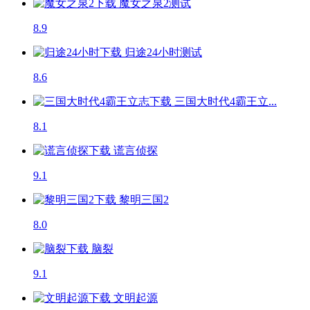
魔女之泉2
测试
8.9
归途24小时
测试
8.6
三国大时代4霸王立...
8.1
谎言侦探
9.1
黎明三国2
8.0
脑裂
9.1
文明起源