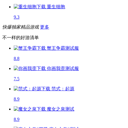
重生细胞
9.3
快爆独家精品游戏
更多
不一样的好游清单
蟹王争霸
测试服
8.8
你画我歪
测试服
7.5
范式：起源
8.9
魔女之泉
测试
8.9