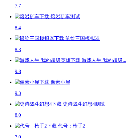
7.7
熔岩矿车
测试
8.4
鼠绘三国模拟器
8.3
游戏人生-我的超级...
9.8
像素小屋
9.3
史诗战斗幻想4
测试
8.0
代号：枪手2
7.0