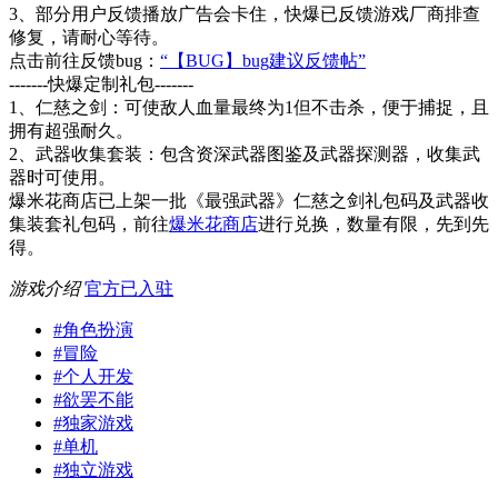
3、部分用户反馈播放广告会卡住，快爆已反馈游戏厂商排查
修复，请耐心等待。
点击前往反馈bug：
“【BUG】bug建议反馈帖”
-------快爆定制礼包-------
1、仁慈之剑：可使敌人血量最终为1但不击杀，便于捕捉，且
拥有超强耐久。
2、武器收集套装：包含资深武器图鉴及武器探测器，收集武
器时可使用。
爆米花商店已上架一批《最强武器》仁慈之剑礼包码及武器收
集装套礼包码，前往
爆米花商店
进行兑换，数量有限，先到先
得。
游戏介绍
官方已入驻
#
角色扮演
#
冒险
#
个人开发
#
欲罢不能
#
独家游戏
#
单机
#
独立游戏