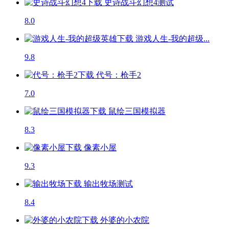
史诗战斗幻想4
测试
8.0
游戏人生-我的超级...
9.8
代号：枪手2
7.0
鼠绘三国模拟器
8.3
像素小屋
9.3
输出牧场
测试
8.4
外婆的小农院