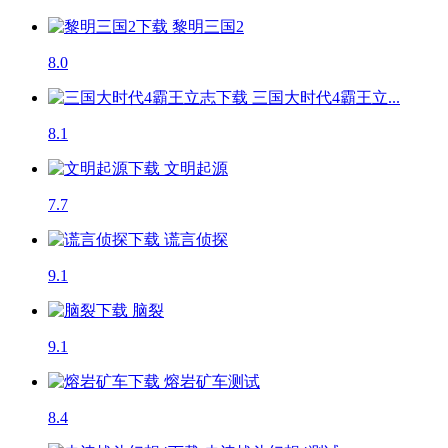
黎明三国2
8.0
三国大时代4霸王立...
8.1
文明起源
7.7
谎言侦探
9.1
脑裂
9.1
熔岩矿车
测试
8.4