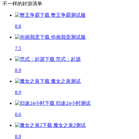
不一样的好游清单
蟹王争霸
测试服
8.8
你画我歪
测试服
7.5
范式：起源
8.9
魔女之泉
测试
8.9
归途24小时
测试
8.6
魔女之泉2
测试
8.9