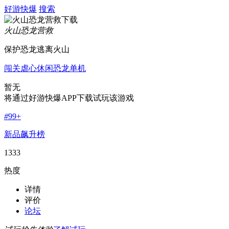
好游快爆
搜索
火山恐龙营救
保护恐龙逃离火山
闯关
虐心
休闲
恐龙
单机
暂无
将通过好游快爆APP下载试玩该游戏
#
99+
新品飙升榜
1333
热度
详情
评价
论坛