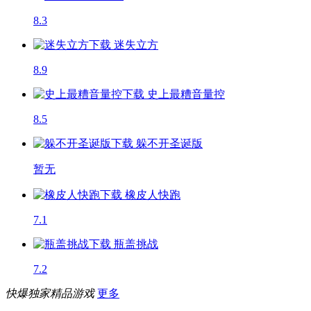
8.3
迷失立方
8.9
史上最糟音量控
8.5
躲不开圣诞版
暂无
橡皮人快跑
7.1
瓶盖挑战
7.2
快爆独家精品游戏
更多