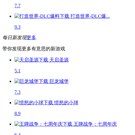
7.7
打造世界-DLC爆...
9.3
每日新发现
更多
带你发现更多有意思的新游戏
天启圣源
5.1
巨龙城堡
7.3
愤怒的小球
8.9
王牌战争：七周年庆
6.4