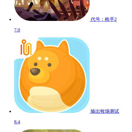
代号：枪手2
7.0
输出牧场
测试
8.4