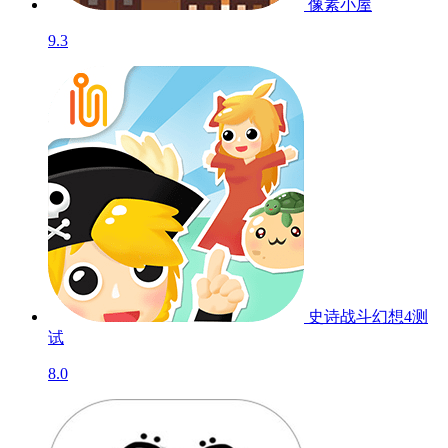
像素小屋
9.3
史诗战斗幻想4
测
试
8.0