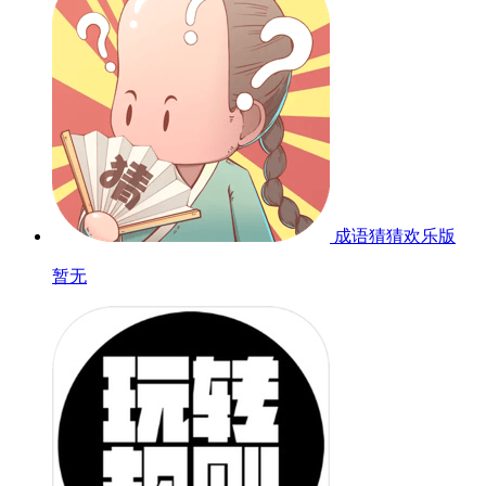
成语猜猜欢乐版
暂无