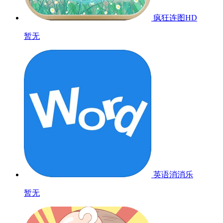
疯狂连图HD
暂无
英语消消乐
暂无