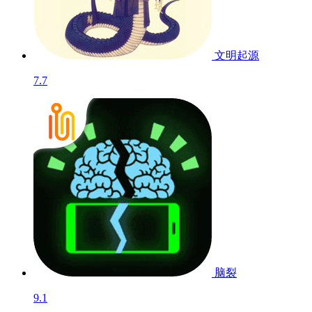
文明起源
7.7
脑裂
9.1