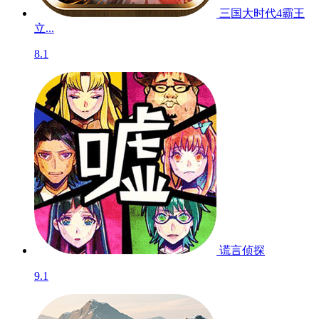
三国大时代4霸王
立...
8.1
谎言侦探
9.1