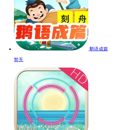
鹅语成篇
暂无