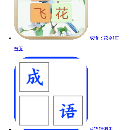
成语飞花令HD
暂无
成语消消乐