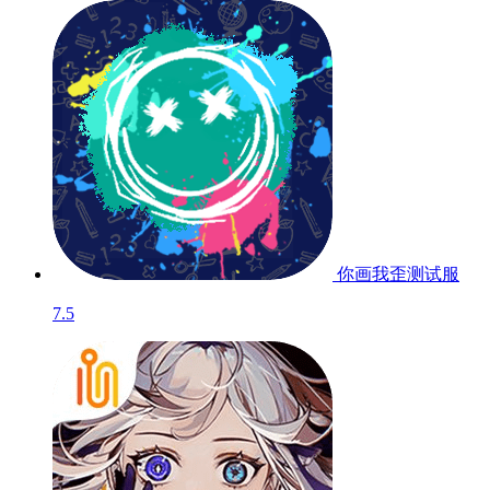
你画我歪
测试服
7.5