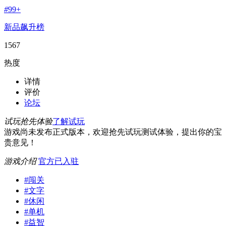
#
99+
新品飙升榜
1567
热度
详情
评价
论坛
试玩抢先体验
了解试玩
游戏尚未发布正式版本，欢迎抢先试玩测试体验，提出你的宝
贵意见！
游戏介绍
官方已入驻
#
闯关
#
文字
#
休闲
#
单机
#
益智