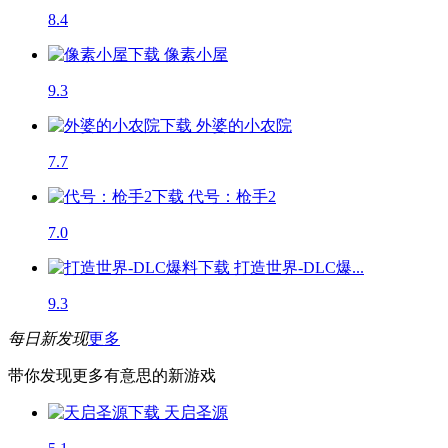
8.4
像素小屋
9.3
外婆的小农院
7.7
代号：枪手2
7.0
打造世界-DLC爆...
9.3
每日新发现
更多
带你发现更多有意思的新游戏
天启圣源