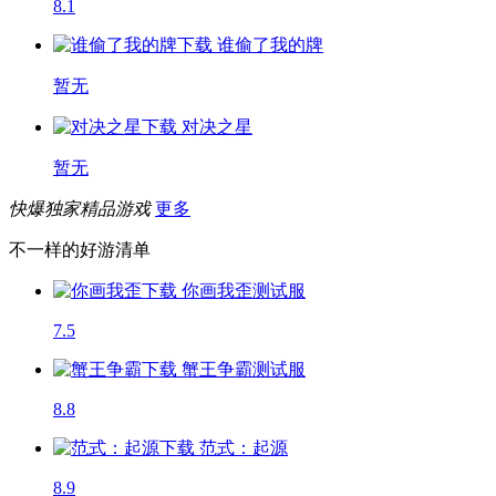
8.1
谁偷了我的牌
暂无
对决之星
暂无
快爆独家精品游戏
更多
不一样的好游清单
你画我歪
测试服
7.5
蟹王争霸
测试服
8.8
范式：起源
8.9