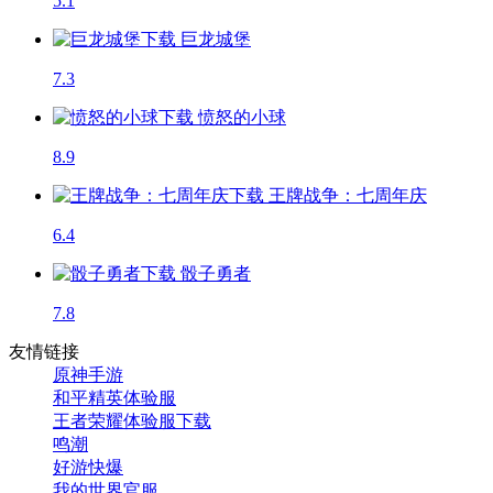
5.1
巨龙城堡
7.3
愤怒的小球
8.9
王牌战争：七周年庆
6.4
骰子勇者
7.8
友情链接
原神手游
和平精英体验服
王者荣耀体验服下载
鸣潮
好游快爆
我的世界官服