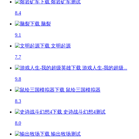
熔岩矿车
测试
8.4
脑裂
9.1
文明起源
7.7
游戏人生-我的超级...
9.8
鼠绘三国模拟器
8.3
史诗战斗幻想4
测试
8.0
输出牧场
测试