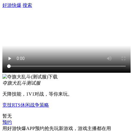
好游快爆
搜索
夺旗大乱斗
测试服
天降技能，1V1对战，等你来玩。
竞技
RTS
休闲
战争
策略
暂无
预约
用好游快爆APP预约抢先玩新游戏，游戏主播都在用