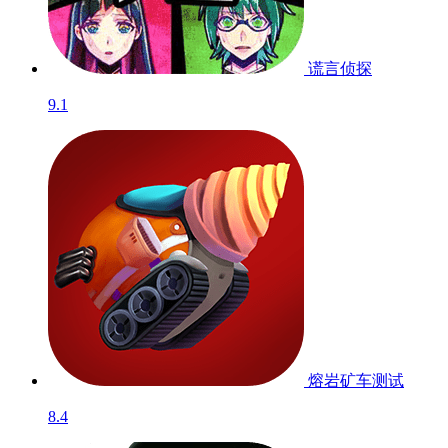
谎言侦探
9.1
熔岩矿车
测试
8.4