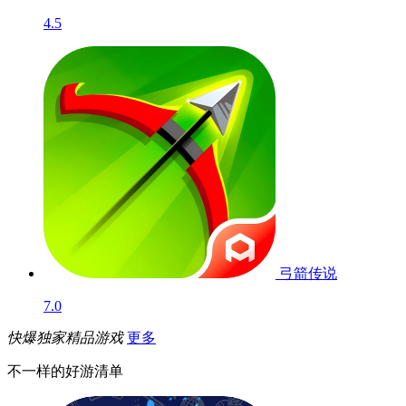
4.5
弓箭传说
7.0
快爆独家精品游戏
更多
不一样的好游清单