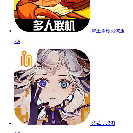
蟹王争霸
测试服
8.8
范式：起源