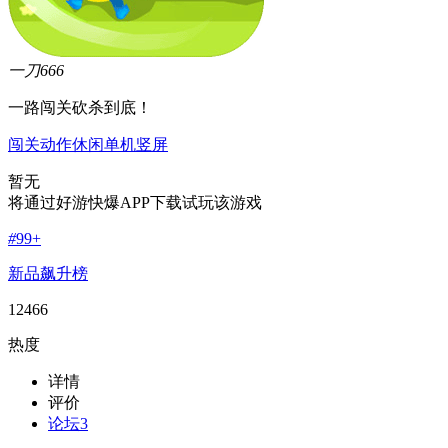
一刀666
一路闯关砍杀到底！
闯关
动作
休闲
单机
竖屏
暂无
将通过好游快爆APP下载试玩该游戏
#
99+
新品飙升榜
12466
热度
详情
评价
论坛
3