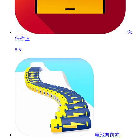
你
行你上
8.5
电池向前冲