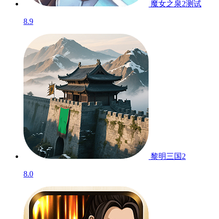
魔女之泉2
测试
8.9
黎明三国2
8.0