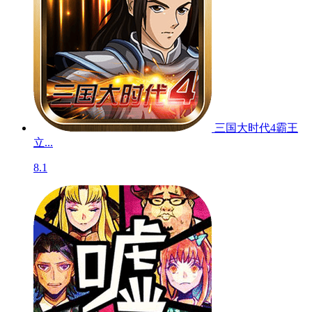
三国大时代4霸王
立...
8.1