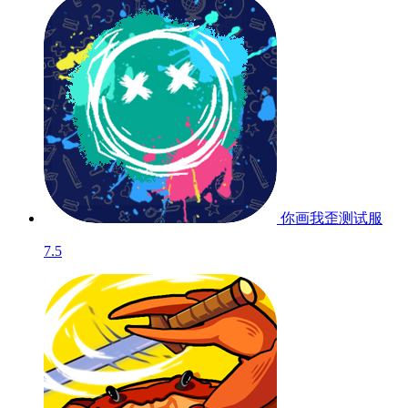
你画我歪
测试服
7.5