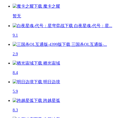
魔卡之耀
暂无
白夜星魂-代号：星...
9.1
三国杀OL互通版-...
2.9
栖光宙域
8.4
明日边境
5.9
跨越星弧
8.3