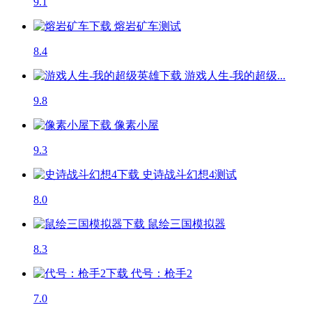
9.1
熔岩矿车
测试
8.4
游戏人生-我的超级...
9.8
像素小屋
9.3
史诗战斗幻想4
测试
8.0
鼠绘三国模拟器
8.3
代号：枪手2
7.0