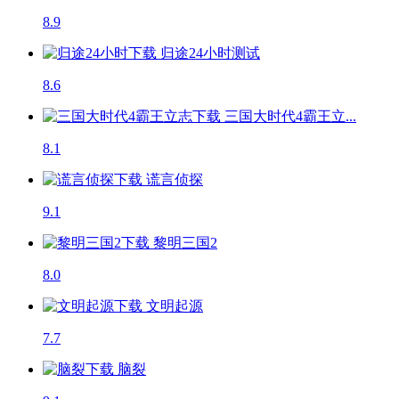
8.9
归途24小时
测试
8.6
三国大时代4霸王立...
8.1
谎言侦探
9.1
黎明三国2
8.0
文明起源
7.7
脑裂