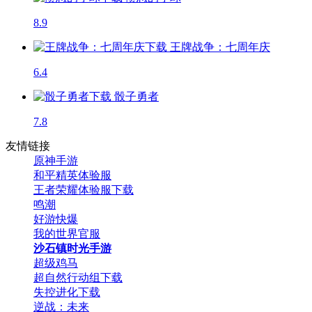
8.9
王牌战争：七周年庆
6.4
骰子勇者
7.8
友情链接
原神手游
和平精英体验服
王者荣耀体验服下载
鸣潮
好游快爆
我的世界官服
沙石镇时光手游
超级鸡马
超自然行动组下载
失控进化下载
逆战：未来