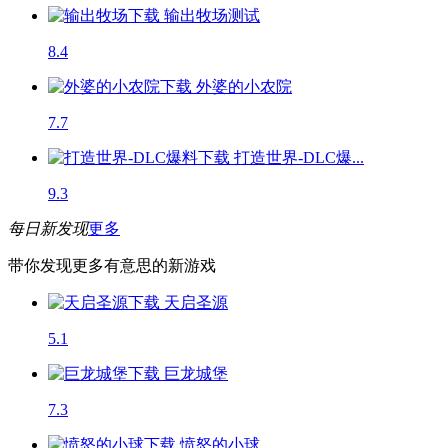
输出牧场
测试
8.4
外婆的小农院
7.7
打造世界-DLC爆...
9.3
每日新发现
更多
带你发现更多有意思的新游戏
天启圣源
5.1
巨龙城堡
7.3
愤怒的小球