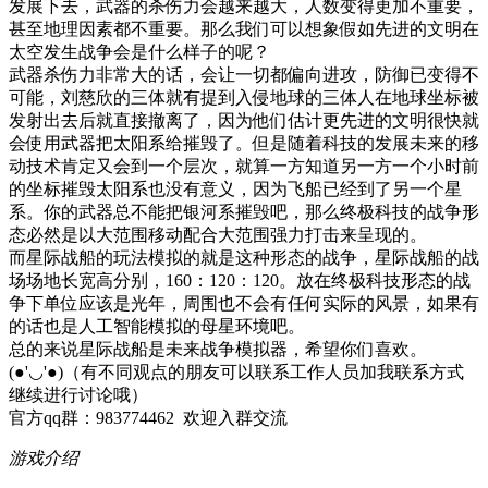
发展下去，武器的杀伤力会越来越大，人数变得更加不重要，
甚至地理因素都不重要。那么我们可以想象假如先进的文明在
太空发生战争会是什么样子的呢？
武器杀伤力非常大的话，会让一切都偏向进攻，防御已变得不
可能，刘慈欣的三体就有提到入侵地球的三体人在地球坐标被
发射出去后就直接撤离了，因为他们估计更先进的文明很快就
会使用武器把太阳系给摧毁了。但是随着科技的发展未来的移
动技术肯定又会到一个层次，就算一方知道另一方一个小时前
的坐标摧毁太阳系也没有意义，因为飞船已经到了另一个星
系。你的武器总不能把银河系摧毁吧，那么终极科技的战争形
态必然是以大范围移动配合大范围强力打击来呈现的。
而星际战船的玩法模拟的就是这种形态的战争，星际战船的战
场场地长宽高分别，160：120：120。放在终极科技形态的战
争下单位应该是光年，周围也不会有任何实际的风景，如果有
的话也是人工智能模拟的母星环境吧。
总的来说星际战船是未来战争模拟器，希望你们喜欢。
(●'◡'●)（有不同观点的朋友可以联系工作人员加我联系方式
继续进行讨论哦）
官方qq群：983774462 欢迎入群交流
游戏介绍