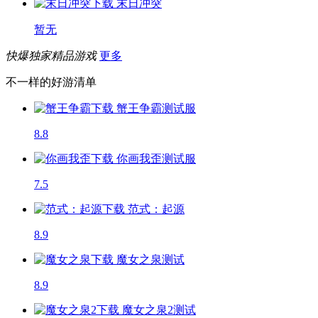
末日冲突
暂无
快爆独家精品游戏
更多
不一样的好游清单
蟹王争霸
测试服
8.8
你画我歪
测试服
7.5
范式：起源
8.9
魔女之泉
测试
8.9
魔女之泉2
测试