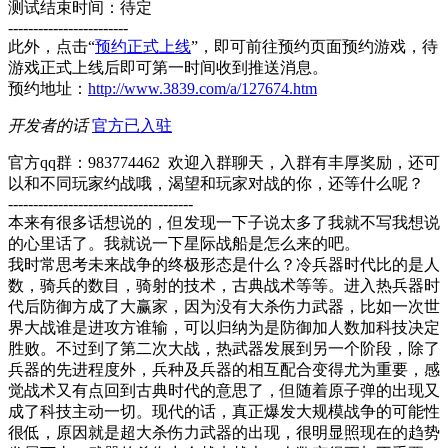
测试结束时间：待定
------------------------
此外，点击“
预约正式上线
”，即可前往预约页面预约游戏，待
游戏正式上线后即可第一时间收到推送消息。
预约地址：
http://www.3839.com/a/127674.htm
开发者的话
官方已入驻
官方qq群：983774462 欢迎入群聊天，入群有丰厚奖励，还可
以和不同玩家约战哦，渴望和玩家对战的你，还等什么呢？
-------------------------------------
本来有很多话想说的，但发现一下子说太多了我就不写我想说
的心里话了。我就说一下星际战船是怎么来的吧。
我时常思考未来战争的终极形态是什么？冷兵器时代比的是人
数，骑兵的数目，骑射的技术，古典战术等等。进入热兵器时
代后防御方成了大赢家，因为没有大杀伤力武器，比如一次世
界大战谁是进攻方谁输，可以归纳为是防御加人数加科技决定
胜败。不过到了第二次大战，热武器发展到另一个阶段，除了
兵器的先进程度外，兵种及兵器的相互配合变得尤为重要，感
觉战术又有点回到古典时代的意思了，但随着原子弹的出现又
成了科技主动一切。现代的话，真正爆发大规模战争的可能性
很低，原因就是超大杀伤力武器的出现，很明显照现在的趋势