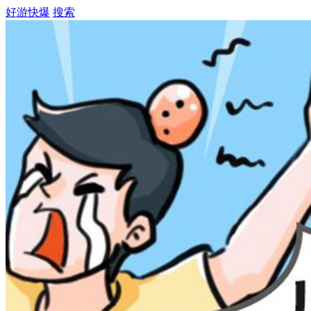
好游快爆
搜索