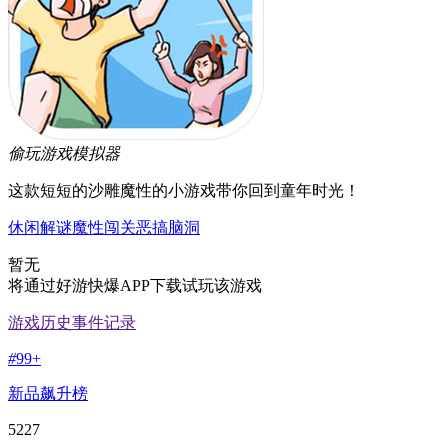
偷玩游戏模拟器
这款短短的沙雕魔性的小游戏带你回到童年时光！
休闲
解谜
魔性
闯关
恶搞
脑洞
暂无
将通过好游快爆APP下载试玩该游戏
游戏历史事件记录
#
99+
新品飙升榜
5227