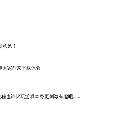
贵意见！
欢迎大家前来下载体验！
。
也许比玩游戏本身更刺激有趣吧......