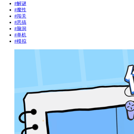
#
解谜
#
魔性
#
闯关
#
恶搞
#
脑洞
#
单机
#
模拟