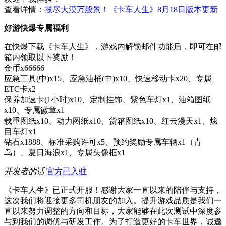
查看详情：
揽尽大漠万般景！《卡车人生》​8月18日版本更新
好游快爆专属福利
在快爆下载《卡车人生》，游戏内解锁邮件功能后，即可在邮
箱内领取以下奖励！
金币x66666
应急工具(中)x15、应急油桶(中)x10、快速移动卡x20、专属
ETC卡x2
保养加速卡(1小时)x10、定制挂饰、紫色车灯x1、油箱图纸
x10、专属徽章x1
载重图纸x10、动力图纸x10、货箱图纸x10、红云漫天x1、炫
目车灯x1
钻石x1888、标准采购许可x5、预约奖励专属车辆x1（青
鸟）、夏日海浪x1、专属头像框x1
开发者的话
官方已入驻
《卡车人生》已正式开服！感谢大家一直以来的陪伴与支持，
这次我们将迎接更多司机朋友的加入。提升游戏品质是我们一
直以来努力调整的方向和目标，大家能够在此次测试中深度参
与到我们的调优与研发工作。为了打造更好的卡车世界，诚邀