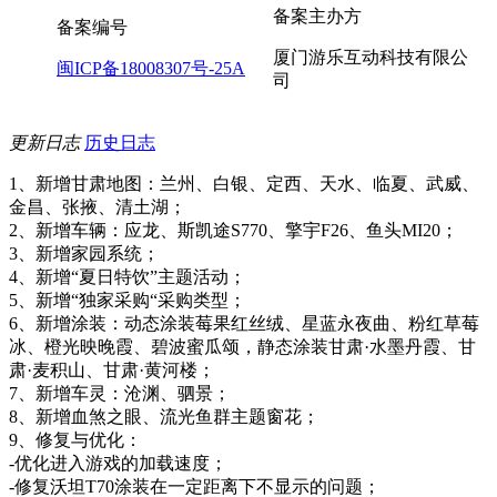
备案主办方
备案编号
厦门游乐互动科技有限公
闽ICP备18008307号-25A
司
更新日志
历史日志
1、新增甘肃地图：兰州、白银、定西、天水、临夏、武威、
金昌、张掖、清土湖；
2、新增车辆：应龙、斯凯途S770、擎宇F26、鱼头MI20；
3、新增家园系统；
4、新增“夏日特饮”主题活动；
5、新增“独家采购“采购类型；
6、新增涂装：动态涂装莓果红丝绒、星蓝永夜曲、粉红草莓
冰、橙光映晚霞、碧波蜜瓜颂，静态涂装甘肃·水墨丹霞、甘
肃·麦积山、甘肃·黄河楼；
7、新增车灵：沧渊、驷景；
8、新增血煞之眼、流光鱼群主题窗花；
9、修复与优化：
-优化进入游戏的加载速度；
-修复沃坦T70涂装在一定距离下不显示的问题；