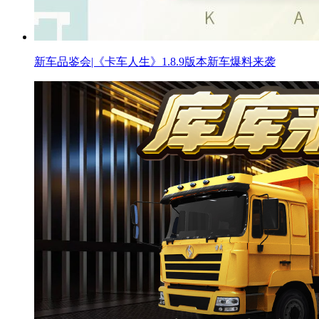
新车品鉴会|《卡车人生》1.8.9版本新车爆料来袭