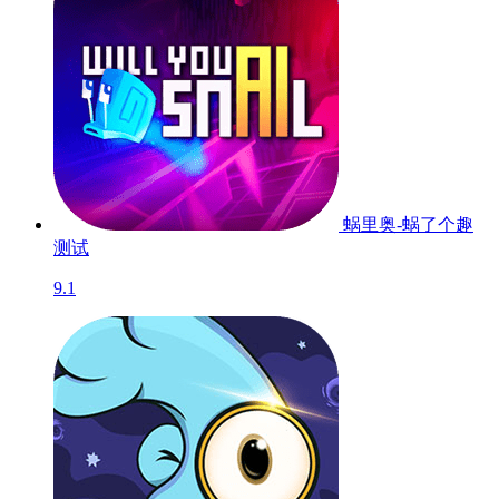
蜗里奥-蜗了个趣
测试
9.1