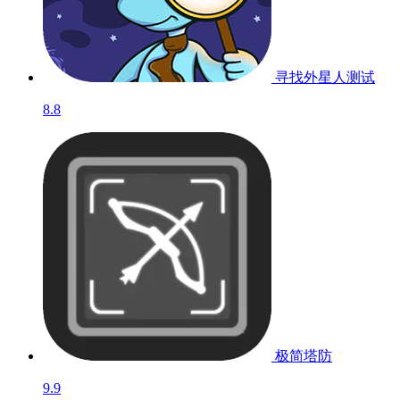
寻找外星人
测试
8.8
极简塔防
9.9