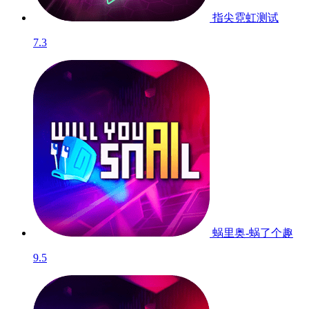
指尖霓虹
测试
7.3
蜗里奥-蜗了个趣
9.5