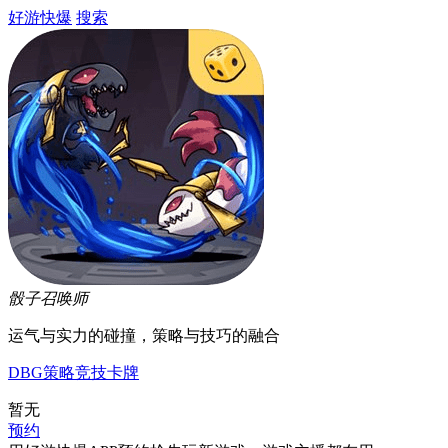
好游快爆
搜索
骰子召唤师
运气与实力的碰撞，策略与技巧的融合
DBG
策略
竞技
卡牌
暂无
预约