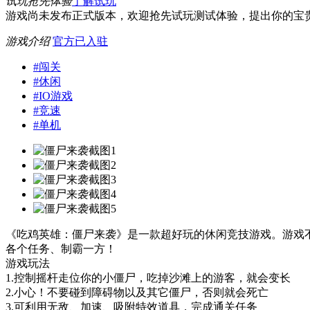
试玩抢先体验
了解试玩
游戏尚未发布正式版本，欢迎抢先试玩测试体验，提出你的宝
游戏介绍
官方已入驻
#
闯关
#
休闲
#
IO游戏
#
竞速
#
单机
《吃鸡英雄：僵尸来袭》是一款超好玩的休闲竞技游戏。游戏
各个任务、制霸一方！
游戏玩法
1.控制摇杆走位你的小僵尸，吃掉沙滩上的游客，就会变长
2.小心！不要碰到障碍物以及其它僵尸，否则就会死亡
3.可利用无敌、加速、吸附特效道具，完成通关任务