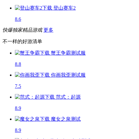
登山赛车2
8.6
快爆独家精品游戏
更多
不一样的好游清单
蟹王争霸
测试服
8.8
你画我歪
测试服
7.5
范式：起源
8.9
魔女之泉
测试
8.9