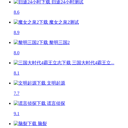
归途24小时
测试
8.6
魔女之泉2
测试
8.9
黎明三国2
8.0
三国大时代4霸王立...
8.1
文明起源
7.7
谎言侦探
9.1
脑裂