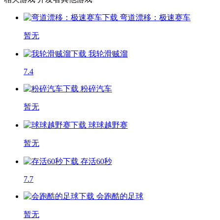
弯道漂移：极速赛车
暂无
我轮滑贼溜
7.4
粉碎汽车
暂无
球球越野赛
暂无
存活60秒
7.7
会跑酷的足球
暂无