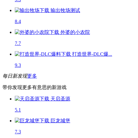
输出牧场
测试
8.4
外婆的小农院
7.7
打造世界-DLC爆...
9.3
每日新发现
更多
带你发现更多有意思的新游戏
天启圣源
5.1
巨龙城堡
7.3