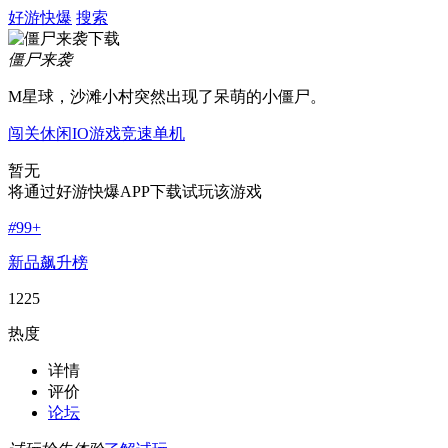
好游快爆
搜索
僵尸来袭
M星球，沙滩小村突然出现了呆萌的小僵尸。
闯关
休闲
IO游戏
竞速
单机
暂无
将通过好游快爆APP下载试玩该游戏
#
99+
新品飙升榜
1225
热度
详情
评价
论坛