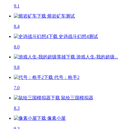
9.1
熔岩矿车
测试
8.4
史诗战斗幻想4
测试
8.0
游戏人生-我的超级...
9.8
代号：枪手2
7.0
鼠绘三国模拟器
8.3
像素小屋
9.3