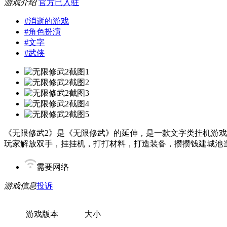
游戏介绍
官方已入驻
#
消逝的游戏
#
角色扮演
#
文字
#
武侠
《无限修武2》是《无限修武》的延伸，是一款文字类挂机游
玩家解放双手，挂挂机，打打材料，打造装备，攒攒钱建城池
需要网络
游戏信息
投诉
游戏版本
大小