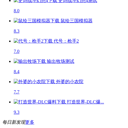
史诗战斗幻想4
测试
8.0
鼠绘三国模拟器
8.3
代号：枪手2
7.0
输出牧场
测试
8.4
外婆的小农院
7.7
打造世界-DLC爆...
9.3
每日新发现
更多