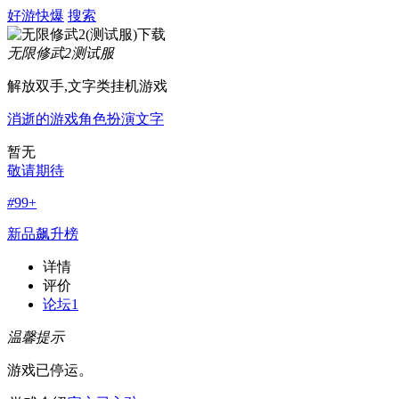
好游快爆
搜索
无限修武2
测试服
解放双手,文字类挂机游戏
消逝的游戏
角色扮演
文字
暂无
敬请期待
#
99+
新品飙升榜
详情
评价
论坛
1
温馨提示
游戏已停运。