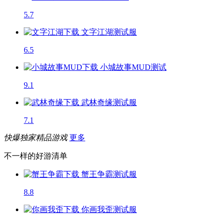
5.7
文字江湖
测试服
6.5
小城故事MUD
测试
9.1
武林奇缘
测试服
7.1
快爆独家精品游戏
更多
不一样的好游清单
蟹王争霸
测试服
8.8
你画我歪
测试服