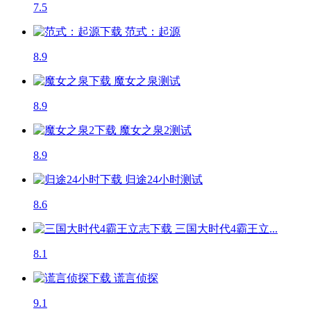
7.5
范式：起源
8.9
魔女之泉
测试
8.9
魔女之泉2
测试
8.9
归途24小时
测试
8.6
三国大时代4霸王立...
8.1
谎言侦探
9.1