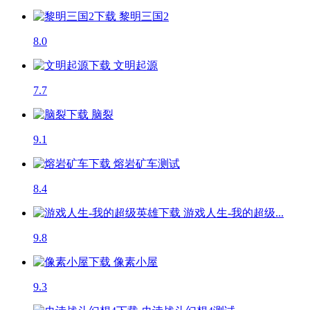
黎明三国2
8.0
文明起源
7.7
脑裂
9.1
熔岩矿车
测试
8.4
游戏人生-我的超级...
9.8
像素小屋
9.3